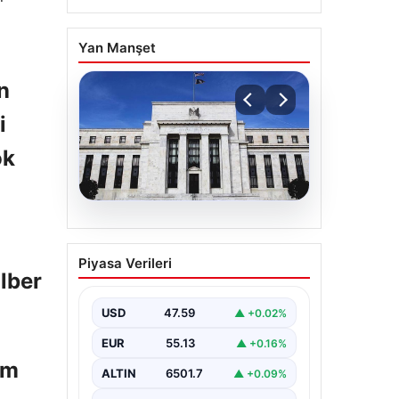
Yan Manşet
n
i
ok
04.08.2026
Fed faizi sabit tuttu
Piyasa Verileri
ilber
USD
47.59
▲ +0.02%
EUR
55.13
▲ +0.16%
am
ALTIN
6501.7
▲ +0.09%