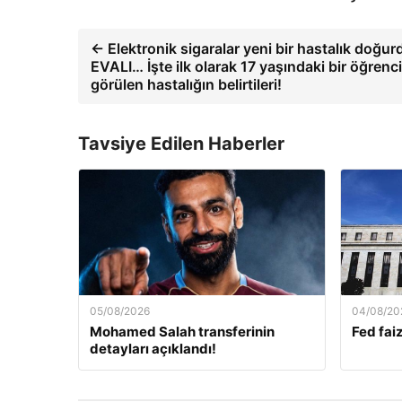
← Elektronik sigaralar yeni bir hastalık doğur
EVALI… İşte ilk olarak 17 yaşındaki bir öğrenc
görülen hastalığın belirtileri!
Tavsiye Edilen Haberler
05/08/2026
04/08/20
Mohamed Salah transferinin
Fed faiz
detayları açıklandı!