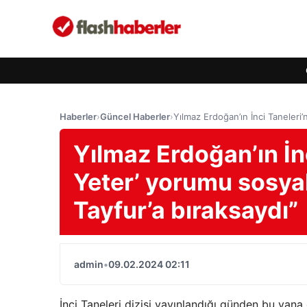
Haberler
›
Güncel Haberler
›
Yılmaz Erdoğan’ın İnci Taneleri’
Yılmaz Erdoğan’ın İnc
Yeter’ yorumu sosyal
Tayfur’a bıraksaydı”
admin
•
09.02.2024 02:11
İnci Taneleri dizisi yayınlandığı günden bu ya