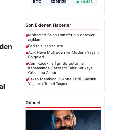
BTC
3069125
▲ +0.48%
Son Eklenen Haberler
Mohamed Salah transferinin detayları
■
açıklandı!
iden
Fed faizi sabit tuttu
■
Açık Hava Mutfakları ve Modern Yaşam
■
Bölgeleri
Cem Küçük ile İlgili Soruşturma
■
Kapsamında Gazeteci Tahir Sarıkaya
Gözaltına Alındı
Bakan Memişoğlu: Anne Sütü, Sağlıklı
■
Yaşamın Temel Taşıdır
al
Güncel