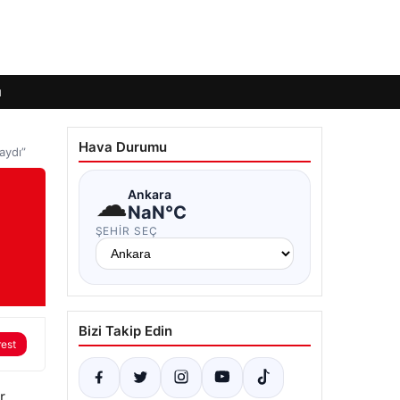
ı
Hava Durumu
aydı”
☁
Ankara
NaN°C
ŞEHIR SEÇ
Bizi Takip Edin
rest
r