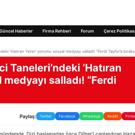
Güncel Haberler
Firma Rehberi
Forum
Çerez Politikas
ndeki ‘Hatıran Yeter’ yorumu sosyal medyayı salladı! “Ferdi Tayfur’a bıraks
i Taneleri’ndeki ‘Hatıran
 medyayı salladı! “Ferdi
Paylaş:
Twitter
Facebook
WhatsApp
Reddit
Pinte
na gündemde. Dizi başlamadan önce Dilber’i canlandıran Haza