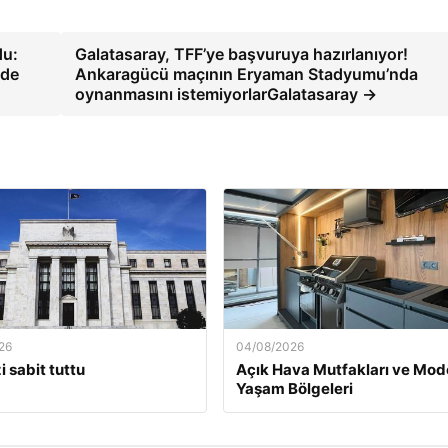
du:
Galatasaray, TFF’ye başvuruya hazırlanıyor!
ide
Ankaragücü maçının Eryaman Stadyumu’nda
oynanmasını istemiyorlarGalatasaray →
26
04/08/2026
i sabit tuttu
Açık Hava Mutfakları ve Mod
Yaşam Bölgeleri