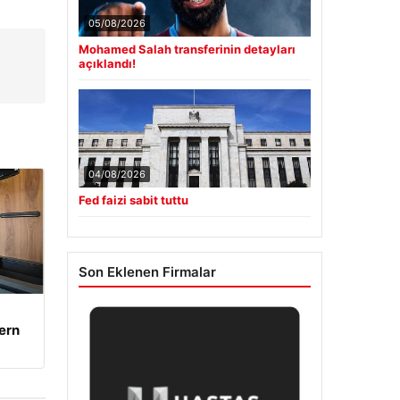
05/08/2026
Mohamed Salah transferinin detayları
açıklandı!
04/08/2026
Fed faizi sabit tuttu
Son Eklenen Firmalar
ern