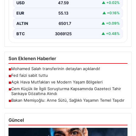
USD
47.59
▲ +0.02%
EUR
55.13
▲ +0.16%
ALTIN
6501.7
▲ +0.09%
BTC
3069125
▲ +0.48%
Son Eklenen Haberler
Mohamed Salah transferinin detayları açıklandı!
■
Fed faizi sabit tuttu
■
Açık Hava Mutfakları ve Modern Yaşam Bölgeleri
■
Cem Küçük ile İlgili Soruşturma Kapsamında Gazeteci Tahir
■
Sarıkaya Gözaltına Alındı
Bakan Memişoğlu: Anne Sütü, Sağlıklı Yaşamın Temel Taşıdır
■
Güncel