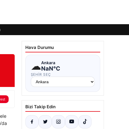
ı
Hava Durumu
☁
Ankara
NaN°C
ŞEHIR SEÇ
rest
Bizi Takip Edin
ele
a’da