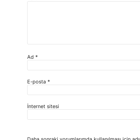
Ad
*
E-posta
*
İnternet sitesi
Daha sonraki yorumlarımda kullanılması için adı