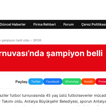
Güncel Haberler
Firma Rehberi
Forum
Çerez Politikas
a şampiyon belli oldu – SPOR
rnuvası’nda şampiyon belli
Paylaş:
Twitter
Facebook
WhatsApp
Reddit
Pinte
aziler futbol turnuvasında 45 yaş üstü futbolseverler mücad
 Takımı oldu. Antalya Büyükşehir Belediyesi, sporun Antaly