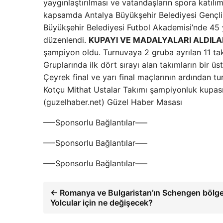
yaygınlaştırılması ve vatandaşların spora katılı
kapsamda Antalya Büyükşehir Belediyesi Gençlik
Büyükşehir Belediyesi Futbol Akademisi’nde 45 ya
düzenlendi.
KUPAYI VE MADALYALARI ALDILA
şampiyon oldu. Turnuvaya 2 gruba ayrılan 11 takım
Gruplarında ilk dört sırayı alan takımların bir üs
Çeyrek final ve yarı final maçlarının ardından 
Kotçu Mithat Ustalar Takımı şampiyonluk kupasını
(guzelhaber.net) Güzel Haber Masası
—–Sponsorlu Bağlantılar—–
—–Sponsorlu Bağlantılar—–
—–Sponsorlu Bağlantılar—–
← Romanya ve Bulgaristan’ın Schengen bölges
Yolcular için ne değişecek?