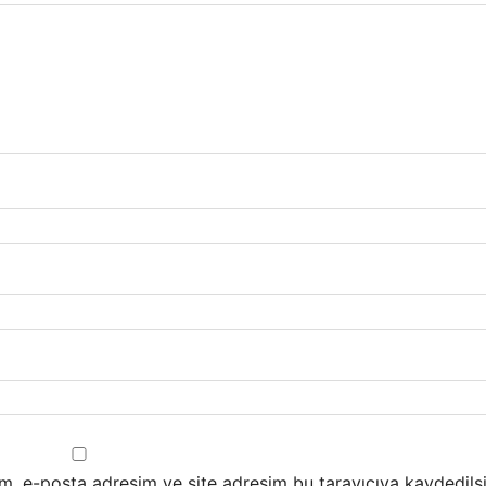
m, e-posta adresim ve site adresim bu tarayıcıya kaydedilsi