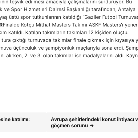
mının teşvik edilmesi amacıyla çalışmalarını sürdürüyor. Bu
 ve Spor Hizmetleri Dairesi Başkanlığı tarafından, Antalya
ş üstü spor tutkunlarının katıldığı “Gaziler Futbol Turnuvas
R
Finalde Kotçu Mithat Masters Takımı ASKF Masters’ı yene
 katıldı. Katılan takımların takımları 12 kişiden oluştu.
t tura çıktığı turnuvada takımlar finale çıkmak için kıyasıya ya
turnuva üçüncülük ve şampiyonluk maçlarıyla sona erdi. Şam
 alırken, 2. ve 3. olan takımlar ise madalyalarını aldı. Kayn
ine katılımı:
Avrupa şehirlerindeki konut ihtiyacı 
göçmen sorunu →