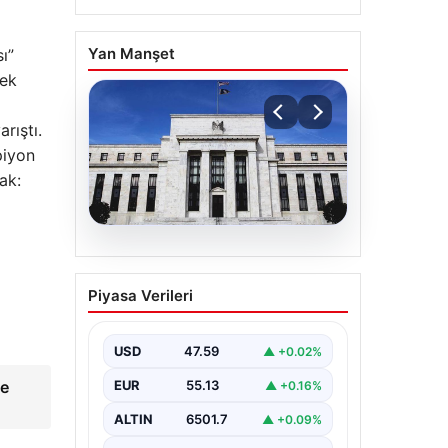
Yan Manşet
ı”
rek
rıştı.
piyon
ak:
04.08.2026
Fed faizi sabit tuttu
Piyasa Verileri
USD
47.59
▲ +0.02%
ve
EUR
55.13
▲ +0.16%
ALTIN
6501.7
▲ +0.09%