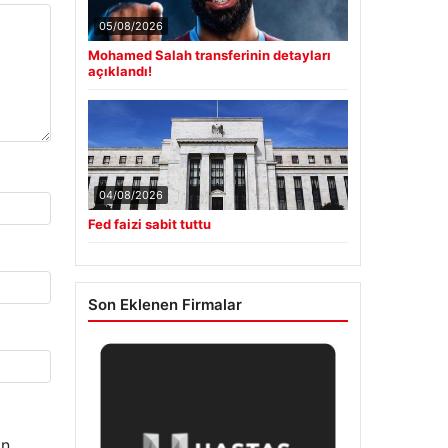
05/08/2026
Mohamed Salah transferinin detayları
açıklandı!
04/08/2026
Fed faizi sabit tuttu
Son Eklenen Firmalar
n.