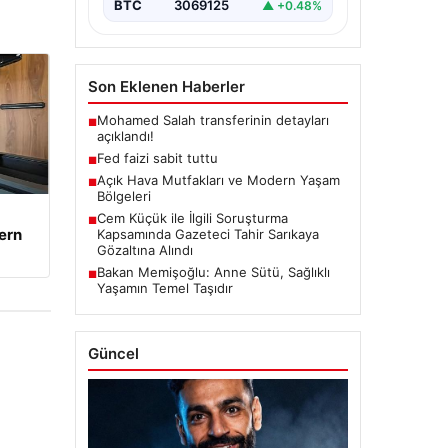
BTC
3069125
▲ +0.48%
Son Eklenen Haberler
Mohamed Salah transferinin detayları
■
açıklandı!
Fed faizi sabit tuttu
■
Açık Hava Mutfakları ve Modern Yaşam
■
Bölgeleri
Cem Küçük ile İlgili Soruşturma
■
ern
Kapsamında Gazeteci Tahir Sarıkaya
Gözaltına Alındı
Bakan Memişoğlu: Anne Sütü, Sağlıklı
■
Yaşamın Temel Taşıdır
Güncel