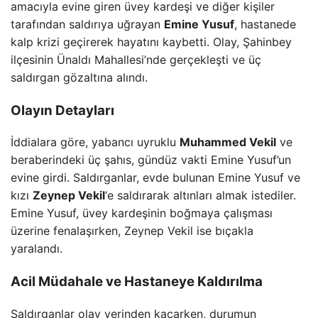
amacıyla evine giren üvey kardeşi ve diğer kişiler
tarafından saldırıya uğrayan
Emine Yusuf
, hastanede
kalp krizi geçirerek hayatını kaybetti. Olay, Şahinbey
ilçesinin Ünaldı Mahallesi’nde gerçekleşti ve üç
saldırgan gözaltına alındı.
Olayın Detayları
İddialara göre, yabancı uyruklu
Muhammed Vekil
ve
beraberindeki üç şahıs, gündüz vakti Emine Yusuf’un
evine girdi. Saldırganlar, evde bulunan Emine Yusuf ve
kızı
Zeynep Vekil
‘e saldırarak altınları almak istediler.
Emine Yusuf, üvey kardeşinin boğmaya çalışması
üzerine fenalaşırken, Zeynep Vekil ise bıçakla
yaralandı.
Acil Müdahale ve Hastaneye Kaldırılma
Saldırganlar olay yerinden kaçarken, durumun