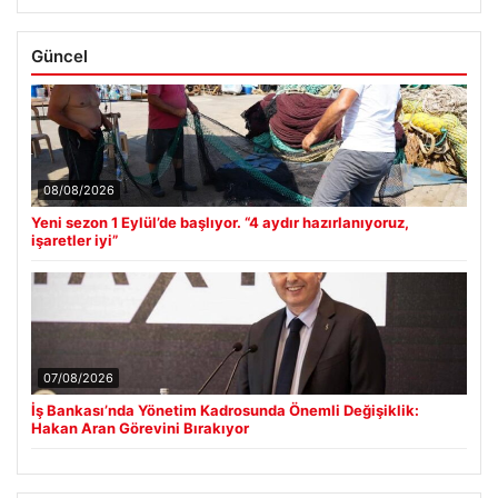
Güncel
08/08/2026
Yeni sezon 1 Eylül’de başlıyor. “4 aydır hazırlanıyoruz,
işaretler iyi”
07/08/2026
İş Bankası’nda Yönetim Kadrosunda Önemli Değişiklik:
Hakan Aran Görevini Bırakıyor