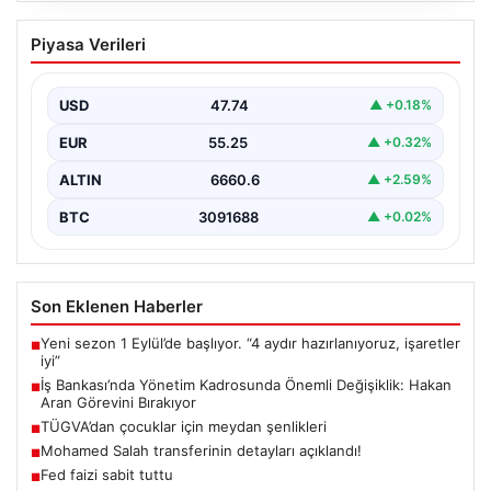
İş Bankası’nda Yönetim Kadrosunda
Piyasa Verileri
Önemli Değişiklik: Hakan Aran Görevini
Bırakıyor
USD
47.74
▲ +0.18%
Türkiye’nin köklü finans kuruluşlarından İş Bankası’nda
üst düzey bir görev değişikliği yaşandı. Bankanın
EUR
55.25
▲ +0.32%
Genel…
ALTIN
6660.6
▲ +2.59%
BTC
3091688
▲ +0.02%
Son Eklenen Haberler
Yeni sezon 1 Eylül’de başlıyor. “4 aydır hazırlanıyoruz, işaretler
■
iyi”
İş Bankası’nda Yönetim Kadrosunda Önemli Değişiklik: Hakan
■
Aran Görevini Bırakıyor
TÜGVA’dan çocuklar için meydan şenlikleri
■
Mohamed Salah transferinin detayları açıklandı!
■
Fed faizi sabit tuttu
■