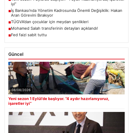
iyi”
İş Bankası’nda Yönetim Kadrosunda Önemli Değişiklik: Hakan
■
Aran Görevini Bırakıyor
TÜGVA’dan çocuklar için meydan şenlikleri
■
Mohamed Salah transferinin detayları açıklandı!
■
Fed faizi sabit tuttu
■
Güncel
08/08/2026
Yeni sezon 1 Eylül’de başlıyor. “4 aydır hazırlanıyoruz,
işaretler iyi”