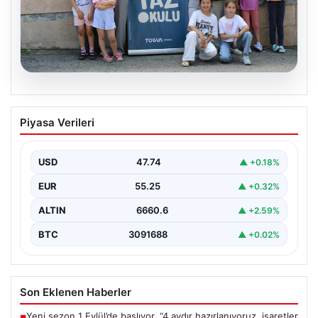
06.08.2026
TÜGVA’dan çocuklar için meydan
Piyasa Verileri
şenlikleri
USD
47.74
▲ +0.18%
EUR
55.25
▲ +0.32%
ALTIN
6660.6
▲ +2.59%
BTC
3091688
▲ +0.02%
Son Eklenen Haberler
Yeni sezon 1 Eylül’de başlıyor. “4 aydır hazırlanıyoruz, işaretler
■