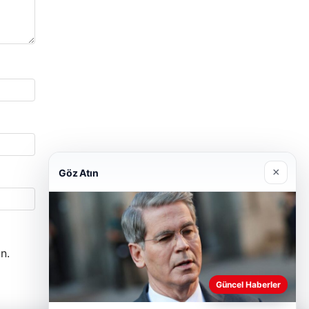
×
Göz Atın
n.
Güncel Haberler