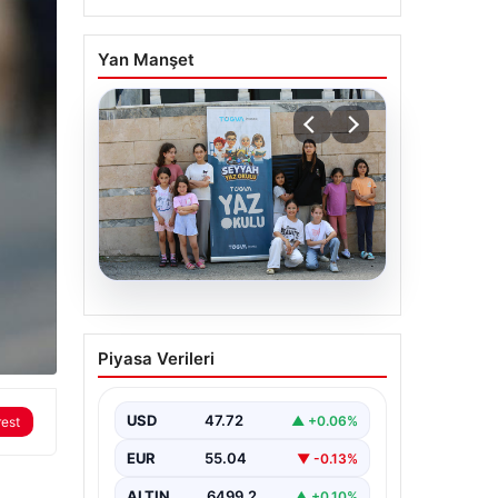
Yan Manşet
06.08.2026
TÜGVA’dan çocuklar için
Piyasa Verileri
meydan şenlikleri
USD
47.72
▲ +0.06%
rest
EUR
55.04
▼ -0.13%
ALTIN
6499.2
▲ +0.10%