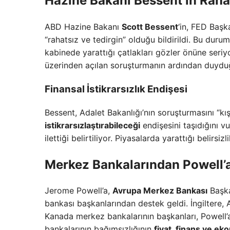
Hazine Bakanı Bessent’in Rahat
ABD Hazine Bakanı
Scott Bessent
‘in, FED Başk
“rahatsız ve tedirgin” olduğu bildirildi. Bu dur
kabinede yarattığı çatlakları gözler önüne seriyor
üzerinden açılan soruşturmanın ardından duyduğu 
Finansal İstikrarsızlık Endişesi
Bessent, Adalet Bakanlığı’nın soruşturmasını “kış
istikrarsızlaştırabileceği
endişesini taşıdığını v
ilettiği belirtiliyor. Piyasalarda yarattığı belirsi
Merkez Bankalarından Powell’
Jerome Powell’a,
Avrupa Merkez Bankası
Başk
bankası başkanlarından destek geldi. İngiltere, 
Kanada merkez bankalarının başkanları, Powell’a 
bankalarının bağımsızlığının
fiyat, finans ve ek