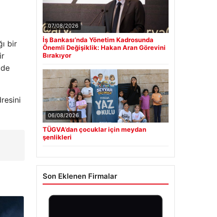
07/08/2026
İş Bankası’nda Yönetim Kadrosunda
ı bir
Önemli Değişiklik: Hakan Aran Görevini
ir
Bırakıyor
ade
resini
06/08/2026
TÜGVA’dan çocuklar için meydan
şenlikleri
Son Eklenen Firmalar