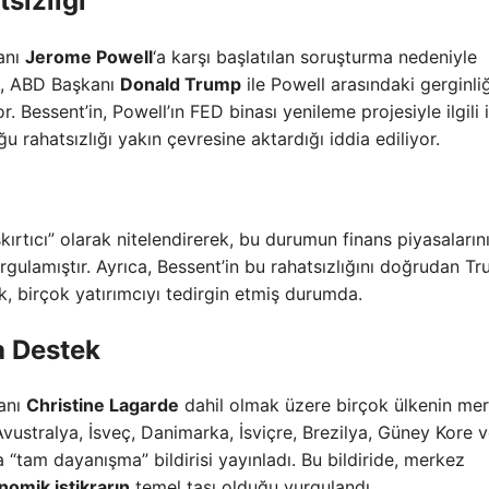
sızlığı
anı
Jerome Powell
‘a karşı başlatılan soruşturma nedeniyle
um, ABD Başkanı
Donald Trump
ile Powell arasındaki gerginli
. Bessent’in, Powell’ın FED binası yenileme projesiyle ilgili 
rahatsızlığı yakın çevresine aktardığı iddia ediliyor.
kırtıcı” olarak nitelendirerek, bu durumun finans piyasaların
urgulamıştır. Ayrıca, Bessent’in bu rahatsızlığını doğrudan T
zlik, birçok yatırımcıyı tedirgin etmiş durumda.
a Destek
anı
Christine Lagarde
dahil olmak üzere birçok ülkenin me
Avustralya, İsveç, Danimarka, İsviçre, Brezilya, Güney Kore 
“tam dayanışma” bildirisi yayınladı. Bu bildiride, merkez
onomik istikrarın
temel taşı olduğu vurgulandı.