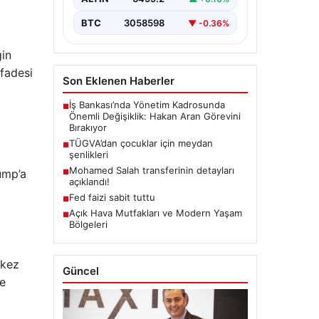
BTC
3058598
▼ -0.36%
ğin
ifadesi
Son Eklenen Haberler
İş Bankası’nda Yönetim Kadrosunda
■
Önemli Değişiklik: Hakan Aran Görevini
Bırakıyor
TÜGVA’dan çocuklar için meydan
■
ı
şenlikleri
Mohamed Salah transferinin detayları
rump’a
■
açıklandı!
Fed faizi sabit tuttu
■
Açık Hava Mutfakları ve Modern Yaşam
■
Bölgeleri
rkez
Güncel
ve