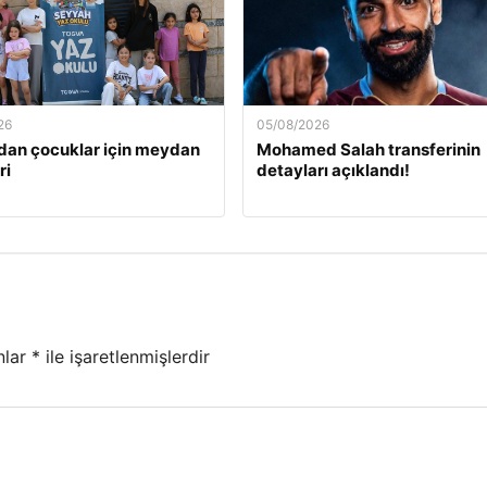
26
05/08/2026
an çocuklar için meydan
Mohamed Salah transferinin
ri
detayları açıklandı!
nlar
*
ile işaretlenmişlerdir