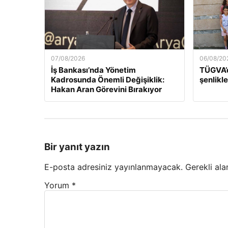
07/08/2026
06/08/20
İş Bankası’nda Yönetim
TÜGVA’d
Kadrosunda Önemli Değişiklik:
şenlikle
Hakan Aran Görevini Bırakıyor
Bir yanıt yazın
E-posta adresiniz yayınlanmayacak.
Gerekli ala
Yorum
*