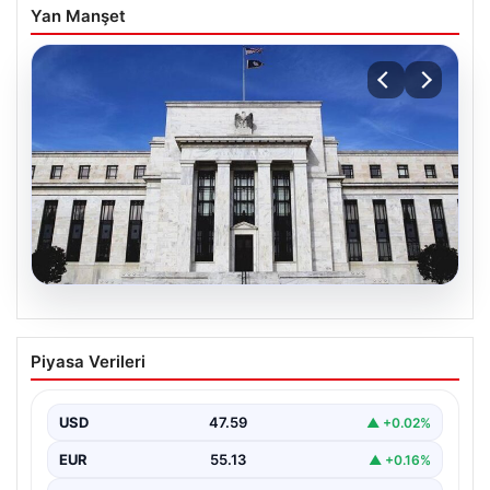
Yan Manşet
04.08.2026
Fed faizi sabit tuttu
Piyasa Verileri
USD
47.59
▲ +0.02%
EUR
55.13
▲ +0.16%