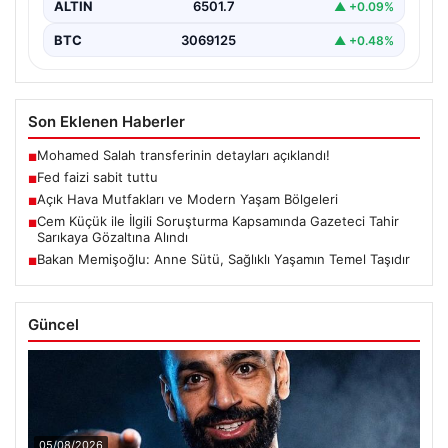
ALTIN
6501.7
▲ +0.09%
BTC
3069125
▲ +0.48%
Son Eklenen Haberler
Mohamed Salah transferinin detayları açıklandı!
■
Fed faizi sabit tuttu
■
Açık Hava Mutfakları ve Modern Yaşam Bölgeleri
■
Cem Küçük ile İlgili Soruşturma Kapsamında Gazeteci Tahir
■
Sarıkaya Gözaltına Alındı
Bakan Memişoğlu: Anne Sütü, Sağlıklı Yaşamın Temel Taşıdır
■
Güncel
05/08/2026