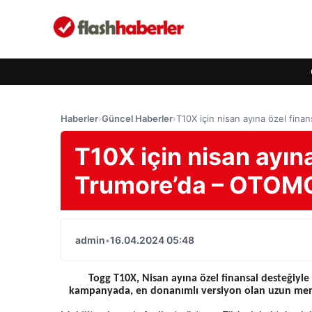
Haberler
›
Güncel Haberler
›
T10X için nisan ayına özel fi
T10X için nisan ayın
Trumore’da – OTOM
admin
•
16.04.2024 05:48
Togg T10X, Nisan ayına özel finansal desteğiyle 
kampanyada, en donanımlı versiyon olan uzun menzil