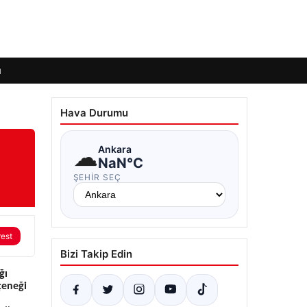
ı
Hava Durumu
☁
Ankara
NaN°C
ŞEHIR SEÇ
rest
Bizi Takip Edin
ğı
çeneği