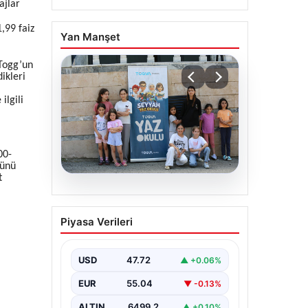
ajlar
,99 faiz
Yan Manşet
 Togg’un
ikleri
ilgili
00-
günü
t
06.08.2026
TÜGVA’dan çocuklar için
Piyasa Verileri
meydan şenlikleri
USD
47.72
▲ +0.06%
EUR
55.04
▼ -0.13%
ALTIN
6499.2
▲ +0.10%