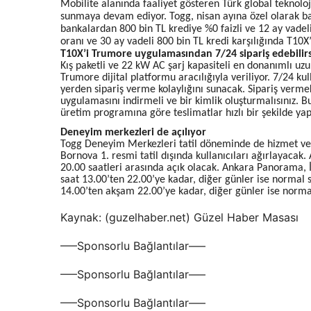
Mobilite alanında faaliyet gösteren Türk global teknoloji
sunmaya devam ediyor. Togg, nisan ayına özel olarak b
bankalardan 800 bin TL krediye %0 faizli ve 12 ay vadel
oranı ve 30 ay vadeli 800 bin TL kredi karşılığında T10X’
T10X’i Trumore uygulamasından 7/24 sipariş edebilirs
Kış paketli ve 22 kW AC şarj kapasiteli en donanımlı uzu
Trumore dijital platformu aracılığıyla veriliyor. 7/24 ku
yerden sipariş verme kolaylığını sunacak. Sipariş verm
uygulamasını indirmeli ve bir kimlik oluşturmalısınız. Bu y
üretim programına göre teslimatlar hızlı bir şekilde yapı
Deneyim merkezleri de açılıyor
Togg Deneyim Merkezleri tatil döneminde de hizmet ve
Bornova 1. resmi tatil dışında kullanıcıları ağırlayaca
20.00 saatleri arasında açık olacak. Ankara Panorama
saat 13.00’ten 22.00’ye kadar, diğer günler ise normal 
14.00’ten akşam 22.00’ye kadar, diğer günler ise normal
Kaynak: (guzelhaber.net) Güzel Haber Masası
—–Sponsorlu Bağlantılar—–
—–Sponsorlu Bağlantılar—–
—–Sponsorlu Bağlantılar—–