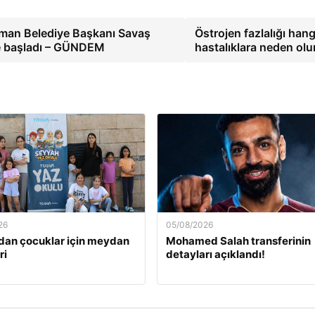
aman Belediye Başkanı Savaş
Östrojen fazlalığı hang
ne başladı – GÜNDEM
hastalıklara neden ol
26
05/08/2026
an çocuklar için meydan
Mohamed Salah transferinin
ri
detayları açıklandı!