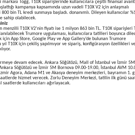
 markası Togg, T10X siparişlerinde kullanıcılara çeşitli finansal avant
aşlattığı kampanya kapsamında uzun vadeli T10X V2 için anlaşmalı
i 800 bin TL kredi sunmaya başladı. donanımlı. Dileyen kullanıcılar %1
e sahip olabilecek.
iniz
n menzilli T10X V2’nin fiyatı ise 1 milyon 863 bin TL. T10X siparişleri
llanılabilecek Trumore uygulaması, kullanıcılara tatilleri boyunca diled
ek için App Store, Google Play ve App Gallery’de bulunan Trumore
ıl T10X için çekiliş yapılmıyor ve sipariş, konfigürasyon özellikleri ve 
lıyor.
rmeye devam edecek. Ankara Söğütözü, Mall of İstanbul ve İzmir 5M
k. Ankara Söğütözü ve İzmir 5M Bornova 09.00-19.00, İstanbul AVM 10.
, İzmir Agora, Adana M1 ve Akasya deneyim merkezleri, bayramın 1. 
saatlerde hizmet verecek. Zorlu Deneyim Merkezi, tatilin ilk günü saa
 saatlerde kullanıcıları ağırlayacak.