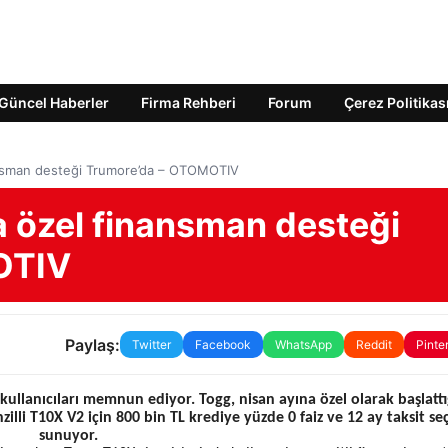
Güncel Haberler
Firma Rehberi
Forum
Çerez Politikas
nansman desteği Trumore’da – OTOMOTIV
a özel finansman desteği
OTIV
Paylaş:
Twitter
Facebook
WhatsApp
Reddit
Pinte
kullanıcıları memnun ediyor. Togg, nisan ayına özel olarak başlattı
li T10X V2 için 800 bin TL krediye yüzde 0 faiz ve 12 ay taksit se
sunuyor.