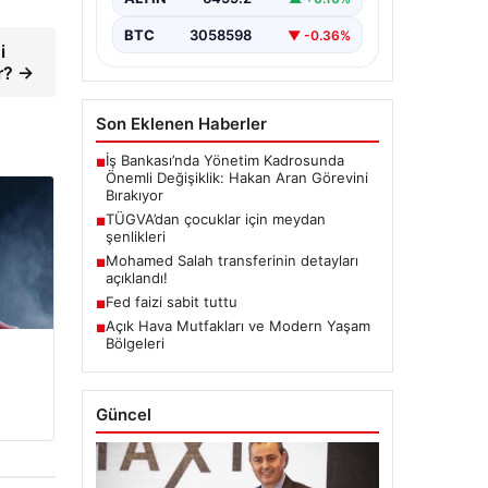
BTC
3058598
▼ -0.36%
i
ur? →
Son Eklenen Haberler
İş Bankası’nda Yönetim Kadrosunda
■
Önemli Değişiklik: Hakan Aran Görevini
Bırakıyor
TÜGVA’dan çocuklar için meydan
■
şenlikleri
Mohamed Salah transferinin detayları
■
açıklandı!
Fed faizi sabit tuttu
■
Açık Hava Mutfakları ve Modern Yaşam
■
Bölgeleri
Güncel