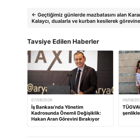
← Geçtiğimiz günlerde mazbatasını alan Kar
Kalaycı, dualarla ve kurban kesilerek görevi
Tavsiye Edilen Haberler
07/08/2026
06/08/20
İş Bankası’nda Yönetim
TÜGVA’d
Kadrosunda Önemli Değişiklik:
şenlikle
Hakan Aran Görevini Bırakıyor