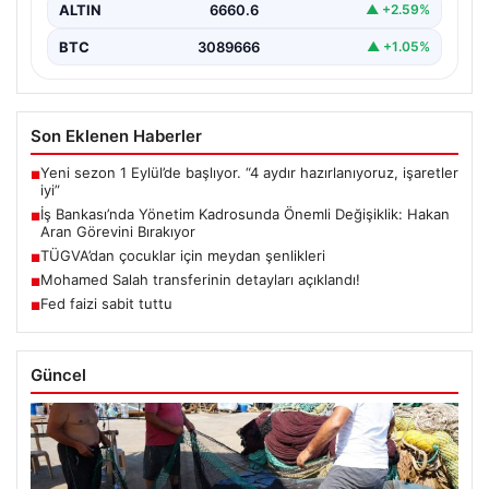
EUR
55.25
▲ +0.32%
ALTIN
6660.6
▲ +2.59%
BTC
3089666
▲ +1.05%
Son Eklenen Haberler
Yeni sezon 1 Eylül’de başlıyor. “4 aydır hazırlanıyoruz, işaretler
■
iyi”
İş Bankası’nda Yönetim Kadrosunda Önemli Değişiklik: Hakan
■
Aran Görevini Bırakıyor
TÜGVA’dan çocuklar için meydan şenlikleri
■
Mohamed Salah transferinin detayları açıklandı!
■
Fed faizi sabit tuttu
■
Güncel