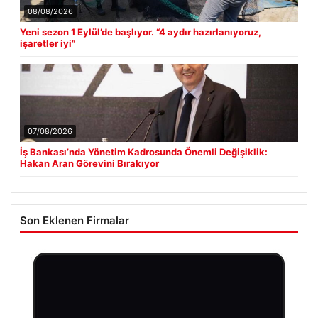
08/08/2026
Yeni sezon 1 Eylül’de başlıyor. “4 aydır hazırlanıyoruz,
işaretler iyi”
07/08/2026
İş Bankası’nda Yönetim Kadrosunda Önemli Değişiklik:
Hakan Aran Görevini Bırakıyor
Son Eklenen Firmalar