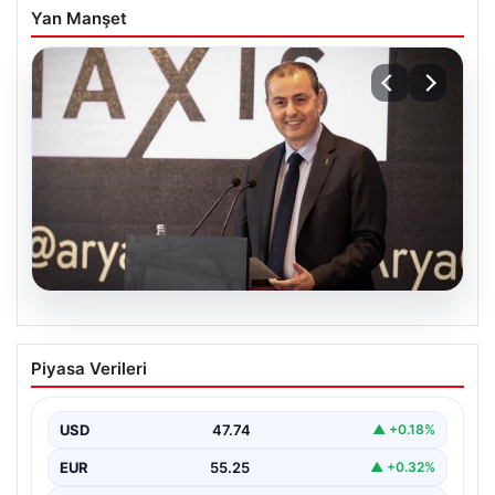
Yan Manşet
06.08.2026
TÜGVA’dan çocuklar için meydan
Piyasa Verileri
şenlikleri
USD
47.74
▲ +0.18%