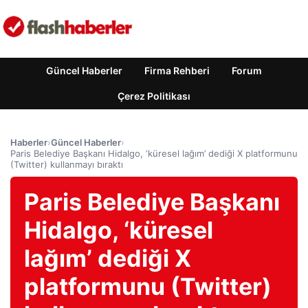
Güncel Haberler
Firma Rehberi
Forum
Çerez Politikası
Haberler
›
Güncel Haberler
›
Paris Belediye Başkanı Hidalgo, ‘küresel lağım’ dediği X platformunu
(Twitter) kullanmayı bıraktı
Paris Belediye Başkanı
Hidalgo, ‘küresel
lağım’ dediği X
platformunu (Twitter)