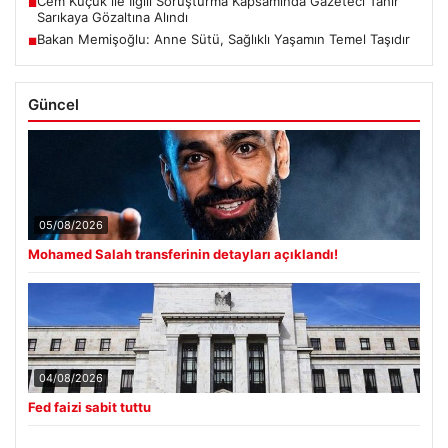
Cem Küçük ile İlgili Soruşturma Kapsamında Gazeteci Tahir
■
Sarıkaya Gözaltına Alındı
Bakan Memişoğlu: Anne Sütü, Sağlıklı Yaşamın Temel Taşıdır
■
Güncel
05/08/2026
Mohamed Salah transferinin detayları açıklandı!
04/08/2026
Fed faizi sabit tuttu