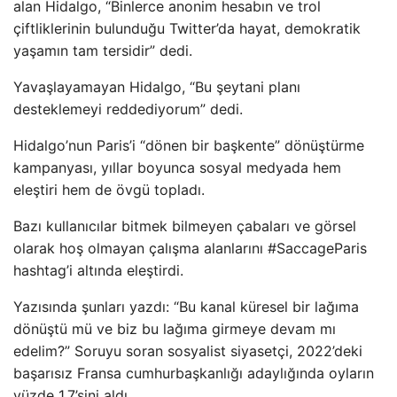
alan Hidalgo, “Binlerce anonim hesabın ve trol
çiftliklerinin bulunduğu Twitter’da hayat, demokratik
yaşamın tam tersidir” dedi.
Yavaşlayamayan Hidalgo, “Bu şeytani planı
desteklemeyi reddediyorum” dedi.
Hidalgo’nun Paris’i “dönen bir başkente” dönüştürme
kampanyası, yıllar boyunca sosyal medyada hem
eleştiri hem de övgü topladı.
Bazı kullanıcılar bitmek bilmeyen çabaları ve görsel
olarak hoş olmayan çalışma alanlarını #SaccageParis
hashtag’i altında eleştirdi.
Yazısında şunları yazdı: “Bu kanal küresel bir lağıma
dönüştü mü ve biz bu lağıma girmeye devam mı
edelim?” Soruyu soran sosyalist siyasetçi, 2022’deki
başarısız Fransa cumhurbaşkanlığı adaylığında oyların
yüzde 1,7’sini aldı.