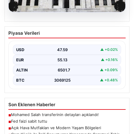
04.08.2026
Fed faizi sabit tuttu
Piyasa Verileri
USD
47.59
▲ +0.02%
EUR
55.13
▲ +0.16%
ALTIN
6501.7
▲ +0.09%
BTC
3069125
▲ +0.48%
Son Eklenen Haberler
Mohamed Salah transferinin detayları açıklandı!
■
Fed faizi sabit tuttu
■
Açık Hava Mutfakları ve Modern Yaşam Bölgeleri
■