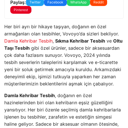
Paylaş:
Twitter
Facebook
WhatsApp
Reddit
Pinterest
Her biri ayrı bir hikaye taşıyan, doğanın en özel
armağanları olan tesbihler, Vovoyo’da sizleri bekliyor.
Damla Kehribar Tesbih
,
Sıkma Kehribar Tesbih
ve
Oltu
Taşı Tesbih
gibi özel ürünler, sadece bir aksesuardan
çok daha fazlasını sunuyor. Vovoyo, 2024 yılında
tesbih severlerin taleplerini karşılamak ve e-ticarette
yeni bir soluk getirmek amacıyla kuruldu. Arkamızdaki
deneyimli ekip, işimizi tutkuyla yaparken her zaman
müşterilerimizin beklentilerini aşmak için çabalıyor.
Damla Kehribar Tesbih
, doğanın en özel
hazinelerinden biri olan kehribarın eşsiz güzelliğini
yansıtıyor. Her biri özenle seçilmiş damla kehribarlarla
işlenen bu tesbihler, zarafetin ve estetiğin simgesi
haline geliyor. Sadece bir aksesuar olmanın ötesinde,