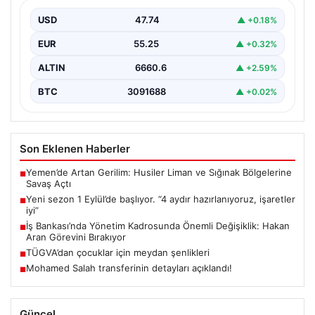
USD
47.74
▲ +0.18%
EUR
55.25
▲ +0.32%
ALTIN
6660.6
▲ +2.59%
BTC
3091688
▲ +0.02%
Son Eklenen Haberler
Yemen’de Artan Gerilim: Husiler Liman ve Sığınak Bölgelerine
■
Savaş Açtı
Yeni sezon 1 Eylül’de başlıyor. “4 aydır hazırlanıyoruz, işaretler
■
iyi”
İş Bankası’nda Yönetim Kadrosunda Önemli Değişiklik: Hakan
■
Aran Görevini Bırakıyor
TÜGVA’dan çocuklar için meydan şenlikleri
■
Mohamed Salah transferinin detayları açıklandı!
■
Güncel