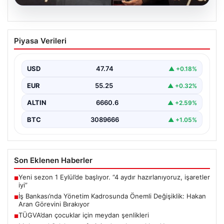
07.08.2026
İş Bankası’nda Yönetim Kadrosunda
Piyasa Verileri
Önemli Değişiklik: Hakan Aran Görevini
Bırakıyor
USD
47.74
▲ +0.18%
Türkiye’nin köklü finans kuruluşlarından İş Bankası’nda
üst düzey bir görev değişikliği yaşandı. Bankanın
EUR
55.25
▲ +0.32%
Genel…
ALTIN
6660.6
▲ +2.59%
BTC
3089666
▲ +1.05%
Son Eklenen Haberler
Yeni sezon 1 Eylül’de başlıyor. “4 aydır hazırlanıyoruz, işaretler
■
iyi”
İş Bankası’nda Yönetim Kadrosunda Önemli Değişiklik: Hakan
■
Aran Görevini Bırakıyor
TÜGVA’dan çocuklar için meydan şenlikleri
■