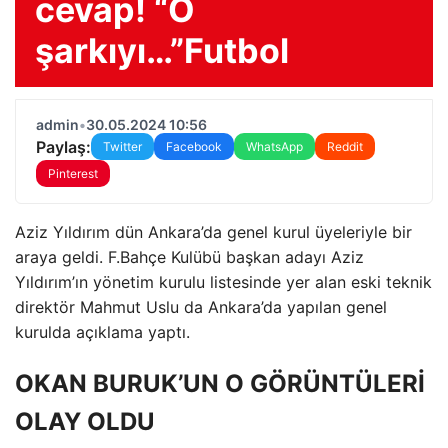
cevap! “O
şarkıyı…”Futbol
admin
•
30.05.2024 10:56
Paylaş:
Twitter
Facebook
WhatsApp
Reddit
Pinterest
Aziz Yıldırım dün Ankara’da genel kurul üyeleriyle bir
araya geldi. F.Bahçe Kulübü başkan adayı Aziz
Yıldırım’ın yönetim kurulu listesinde yer alan eski teknik
direktör Mahmut Uslu da Ankara’da yapılan genel
kurulda açıklama yaptı.
OKAN BURUK’UN O GÖRÜNTÜLERİ
OLAY OLDU