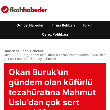
Güncel Haberler
Firma Rehberi
Forum
Çerez Politikası
Haberler
›
Güncel Haberler
›
Okan Buruk’un gündem olan küfürlü tezahüratına Mahmut Uslu’dan
çok sert cevap! “O şarkıyı…”Futbol
Okan Buruk’un
gündem olan küfürlü
tezahüratına Mahmut
Uslu’dan çok sert