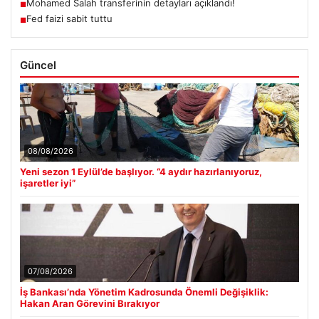
Mohamed Salah transferinin detayları açıklandı!
■
Fed faizi sabit tuttu
■
Güncel
08/08/2026
Yeni sezon 1 Eylül’de başlıyor. “4 aydır hazırlanıyoruz,
işaretler iyi”
07/08/2026
İş Bankası’nda Yönetim Kadrosunda Önemli Değişiklik:
Hakan Aran Görevini Bırakıyor