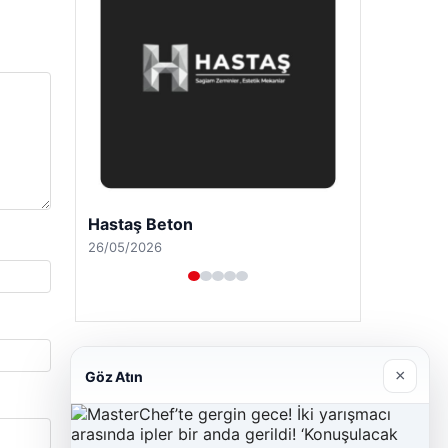
Prenses Night Club
29/04/2026
×
Göz Atın