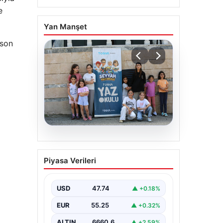
e
Yan Manşet
 son
06.08.2026
TÜGVA’dan çocuklar için
Piyasa Verileri
meydan şenlikleri
USD
47.74
▲ +0.18%
EUR
55.25
▲ +0.32%
ALTIN
6660.6
▲ +2.59%