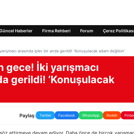
Güncel Haberler
Firma Rehberi
Forum
Çerez Politikas
arışmacı arasında ipler bir anda gerildi! ‘Konuşulacak adam değilsin’
 gece! İki yarışmacı
da gerildi! ‘Konuşulacak
Paylaş:
Twitter
Facebook
WhatsApp
Reddit
Pinte
 söz ettirmeye devam ediyor. Daha önce de birçok yarışmac