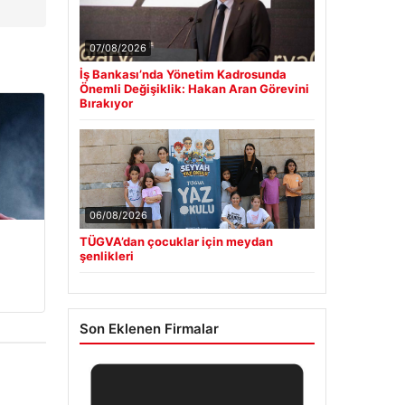
07/08/2026
İş Bankası’nda Yönetim Kadrosunda
Önemli Değişiklik: Hakan Aran Görevini
Bırakıyor
06/08/2026
TÜGVA’dan çocuklar için meydan
şenlikleri
Son Eklenen Firmalar