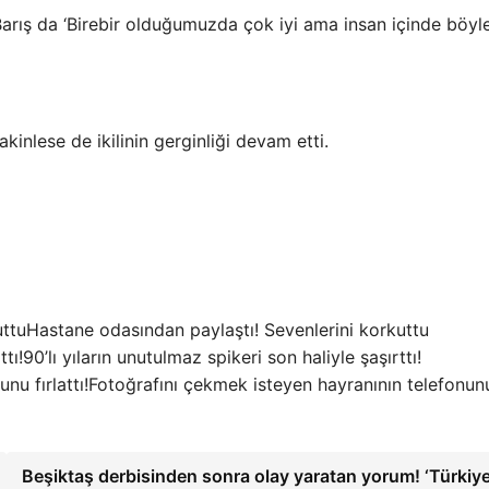
 Barış da ‘Birebir olduğumuzda çok iyi ama insan içinde böyl
kinlese de ikilinin gerginliği devam etti.
Hastane odasından paylaştı! Sevenlerini korkuttu
90’lı yıların unutulmaz spikeri son haliyle şaşırttı!
Fotoğrafını çekmek isteyen hayranının telefonun
Beşiktaş derbisinden sonra olay yaratan yorum! ‘Türkiye