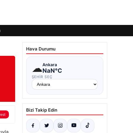
ı
Hava Durumu
☁
Ankara
NaN°C
ŞEHIR SEÇ
Bizi Takip Edin
rest
ıyla