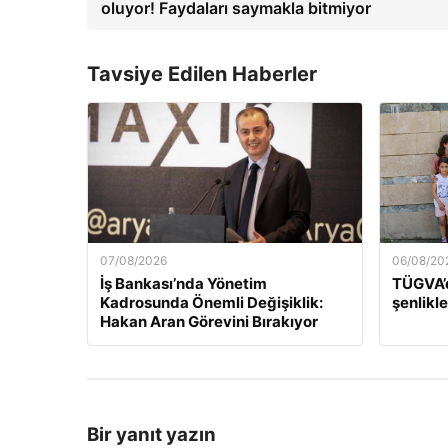
oluyor! Faydaları saymakla bitmiyor
Tavsiye Edilen Haberler
07/08/2026
06/08/20
İş Bankası’nda Yönetim
TÜGVA’d
Kadrosunda Önemli Değişiklik:
şenlikle
Hakan Aran Görevini Bırakıyor
Bir yanıt yazın