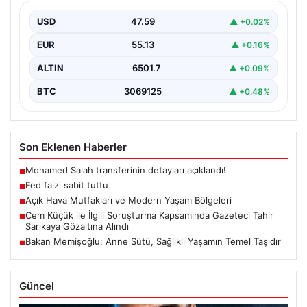
USD
47.59
▲ +0.02%
EUR
55.13
▲ +0.16%
ALTIN
6501.7
▲ +0.09%
BTC
3069125
▲ +0.48%
Son Eklenen Haberler
Mohamed Salah transferinin detayları açıklandı!
■
Fed faizi sabit tuttu
■
Açık Hava Mutfakları ve Modern Yaşam Bölgeleri
■
Cem Küçük ile İlgili Soruşturma Kapsamında Gazeteci Tahir
■
Sarıkaya Gözaltına Alındı
Bakan Memişoğlu: Anne Sütü, Sağlıklı Yaşamın Temel Taşıdır
■
Güncel