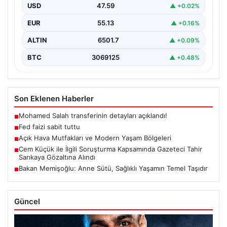
USD
47.59
▲ +0.02%
EUR
55.13
▲ +0.16%
ALTIN
6501.7
▲ +0.09%
BTC
3069125
▲ +0.48%
Son Eklenen Haberler
Mohamed Salah transferinin detayları açıklandı!
■
Fed faizi sabit tuttu
■
Açık Hava Mutfakları ve Modern Yaşam Bölgeleri
■
Cem Küçük ile İlgili Soruşturma Kapsamında Gazeteci Tahir
■
Sarıkaya Gözaltına Alındı
Bakan Memişoğlu: Anne Sütü, Sağlıklı Yaşamın Temel Taşıdır
■
Güncel