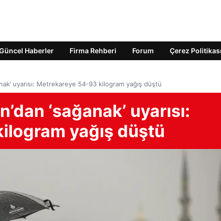
Güncel Haberler
Firma Rehberi
Forum
Çerez Politikas
anak’ uyarısı: Metrekareye 54-93 kilogram yağış düştü
n’dan ‘sağanak’ uyarısı:
ilogram yağış düştü