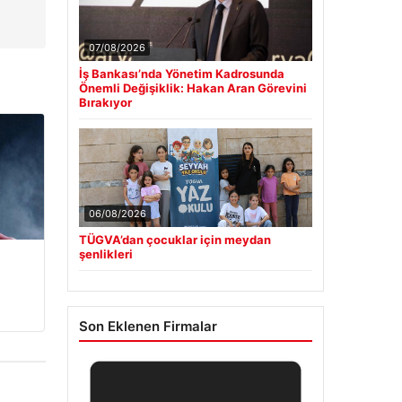
07/08/2026
İş Bankası’nda Yönetim Kadrosunda
Önemli Değişiklik: Hakan Aran Görevini
Bırakıyor
06/08/2026
TÜGVA’dan çocuklar için meydan
şenlikleri
Son Eklenen Firmalar