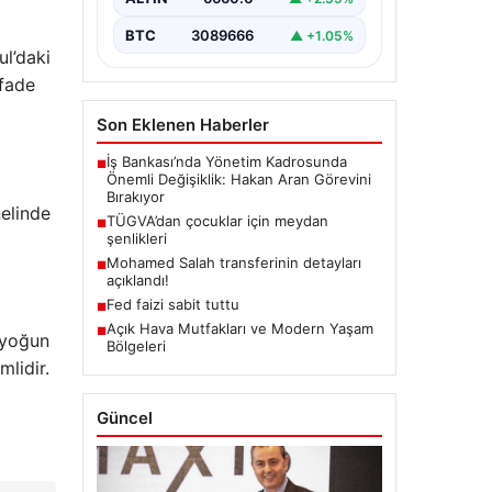
BTC
3089666
▲ +1.05%
ul’daki
ifade
Son Eklenen Haberler
İş Bankası’nda Yönetim Kadrosunda
■
Önemli Değişiklik: Hakan Aran Görevini
Bırakıyor
nelinde
TÜGVA’dan çocuklar için meydan
■
şenlikleri
Mohamed Salah transferinin detayları
■
açıklandı!
Fed faizi sabit tuttu
■
Açık Hava Mutfakları ve Modern Yaşam
■
n yoğun
Bölgeleri
mlidir.
Güncel