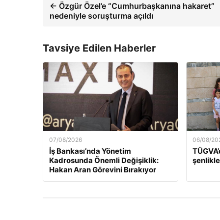
← Özgür Özel’e “Cumhurbaşkanına hakaret”
nedeniyle soruşturma açıldı
Tavsiye Edilen Haberler
07/08/2026
06/08/20
İş Bankası’nda Yönetim
TÜGVA’d
Kadrosunda Önemli Değişiklik:
şenlikle
Hakan Aran Görevini Bırakıyor