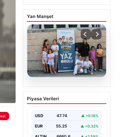
Yan Manşet
06.08.2026
TÜGVA’dan çocuklar için
Piyasa Verileri
meydan şenlikleri
USD
47.74
▲ +0.18%
rest
EUR
55.25
▲ +0.32%
ALTIN
6660.6
▲ +2.59%