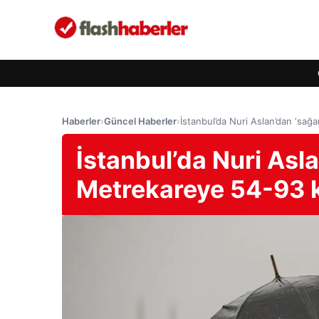
Haberler
›
Güncel Haberler
›
İstanbul’da Nuri Aslan’dan ‘sağ
İstanbul’da Nuri Asla
Metrekareye 54-93 k