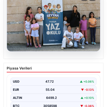
06.08.2026
TÜGVA’dan çocuklar için meydan
Piyasa Verileri
şenlikleri
USD
47.72
▲ +0.06%
EUR
55.04
▼ -0.13%
ALTIN
6499.2
▲ +0.10%
BTC
3058598
▼ -0.36%