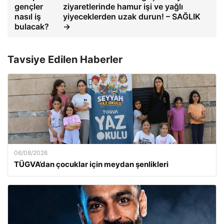
gençler
ziyaretlerinde hamur işi ve yağlı
nasıl iş
yiyeceklerden uzak durun! – SAĞLIK
bulacak?
→
Tavsiye Edilen Haberler
06/08/2026
TÜGVA’dan çocuklar için meydan şenlikleri