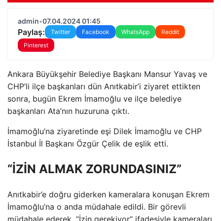
admin
•
07.04.2024 01:45
Paylaş:
Twitter
Facebook
WhatsApp
Reddit
Pinterest
Ankara Büyükşehir Belediye Başkanı Mansur Yavaş ve
CHP’li ilçe başkanları dün Anıtkabir’i ziyaret ettikten
sonra, bugün Ekrem İmamoğlu ve ilçe belediye
başkanları Ata’nın huzuruna çıktı.
İmamoğlu’na ziyaretinde eşi Dilek İmamoğlu ve CHP
İstanbul İl Başkanı Özgür Çelik de eşlik etti.
“İZİN ALMAK ZORUNDASINIZ”
Anıtkabir’e doğru giderken kameralara konuşan Ekrem
İmamoğlu’na o anda müdahale edildi. Bir görevli
müdahale ederek, “İzin gerekiyor” ifadesiyle kameraları