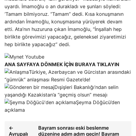
uyardı. İmamoğlu o an durakladı ve şunları söyledi:
‘Tamam bilmiyoruz. “Tamam” dedi. Kısa konuşmanın
ardından İmamoğlu, konuşmasına yürüyerek devam
etti. Ata’nın huzuruna çıkan İmamoğlu, “İnşallah hep
birlikte görevimizi yapacağız, geleneksel ziyaretimizi
hep birlikte yapacağız” dedi.
ANA SAYFAYA DÖNMEK İÇİN BURAYA TIKLAYIN
Türkiye, Azerbaycan ve Gürcistan arasındaki
“gümrük” anlaşması Resmi Gazete’de!
Dışişleri Bakanlığı’ndan selin
yaşandığı Kazakistan’a “geçmiş olsun” mesajı
Şeyma Döğücü’den
açıklama
←
Bayram sonrası eski beslenme
Avrupalı
düzenine adım adım geçin! Bayram