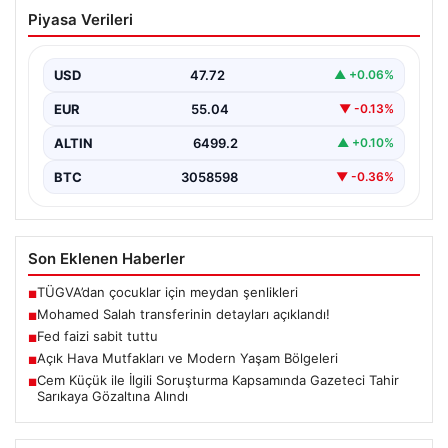
Mohamed Salah transferinin detayları
Piyasa Verileri
açıklandı!
USD
47.72
▲ +0.06%
EUR
55.04
▼ -0.13%
ALTIN
6499.2
▲ +0.10%
BTC
3058598
▼ -0.36%
Son Eklenen Haberler
TÜGVA’dan çocuklar için meydan şenlikleri
■
Mohamed Salah transferinin detayları açıklandı!
■
Fed faizi sabit tuttu
■
Açık Hava Mutfakları ve Modern Yaşam Bölgeleri
■
Cem Küçük ile İlgili Soruşturma Kapsamında Gazeteci Tahir
■
Sarıkaya Gözaltına Alındı