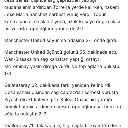
ceza sahası dışında sağ çaprazdan yaptığı
müdahalenin ardından Torreira yerde kalırken, hakem
Jose Maria Sanchez serbest vuruş verdi. Topun
kontrolünü eline alan Ziyech, uzak köşeye doğru akıcı
bir vuruşla topu ağlara gönderdi: 2-1.
Manchester United soyunma odasına 2-1 önde girdi.
Manchester United üçüncü golünü 55. dakikada attı.
Wan-Bissaka’nın sağ kanattan yaptığı ortayı
McTominay yakın direğe vurdu ve top ağlarla buluştu:
1-3.
Galatasaray 62. dakikada farkı yeniden 1’e indirdi.
Ceza sahası dışından sağ çaprazdan serbest vuruşta
Ziyech direkt kaleye gitti. Kaleci Onana’nın yaptığı
büyük hatanın ardından meşin topu ağlara sektiren top
ağlarla buluştu: 2-3.
Giallorossi 71. dakikada eşitliği sağladı. Ziyech’in derin