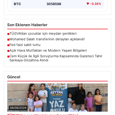
BTC
3058598
▼ -0.36%
Son Eklenen Haberler
TÜGVA’dan çocuklar için meydan şenlikleri
■
Mohamed Salah transferinin detayları açıklandı!
■
Fed faizi sabit tuttu
■
Açık Hava Mutfakları ve Modern Yaşam Bölgeleri
■
Cem Küçük ile İlgili Soruşturma Kapsamında Gazeteci Tahir
■
Sarıkaya Gözaltına Alındı
Güncel
06/08/2026