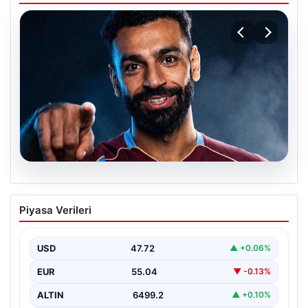
05.08.2026
Mohamed Salah transferinin detayları
Piyasa Verileri
açıklandı!
USD
47.72
▲ +0.06%
EUR
55.04
▼ -0.13%
ALTIN
6499.2
▲ +0.10%