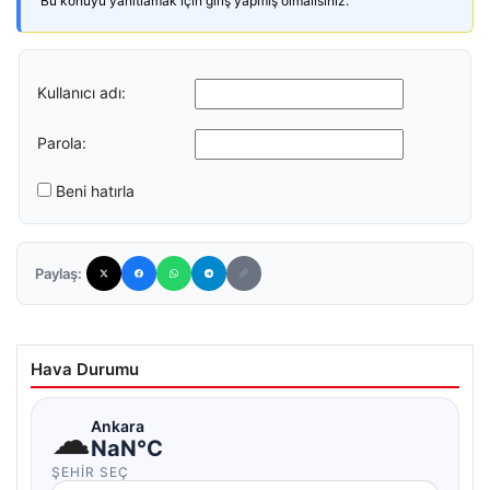
Bu konuyu yanıtlamak için giriş yapmış olmalısınız.
Kullanıcı adı:
Parola:
Beni hatırla
Paylaş:
Hava Durumu
☁
Ankara
NaN°C
ŞEHIR SEÇ