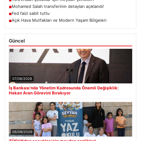
Mohamed Salah transferinin detayları açıklandı!
■
Fed faizi sabit tuttu
■
Açık Hava Mutfakları ve Modern Yaşam Bölgeleri
■
Güncel
07/08/2026
İş Bankası’nda Yönetim Kadrosunda Önemli Değişiklik:
Hakan Aran Görevini Bırakıyor
06/08/2026
TÜGVA’dan çocuklar için meydan şenlikleri