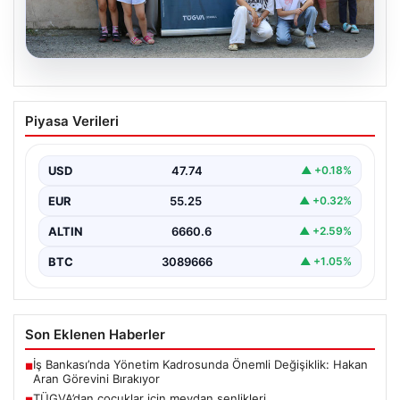
06.08.2026
TÜGVA’dan çocuklar için meydan
Piyasa Verileri
şenlikleri
USD
47.74
▲ +0.18%
EUR
55.25
▲ +0.32%
ALTIN
6660.6
▲ +2.59%
BTC
3089666
▲ +1.05%
Son Eklenen Haberler
İş Bankası’nda Yönetim Kadrosunda Önemli Değişiklik: Hakan
■
Aran Görevini Bırakıyor
TÜGVA’dan çocuklar için meydan şenlikleri
■