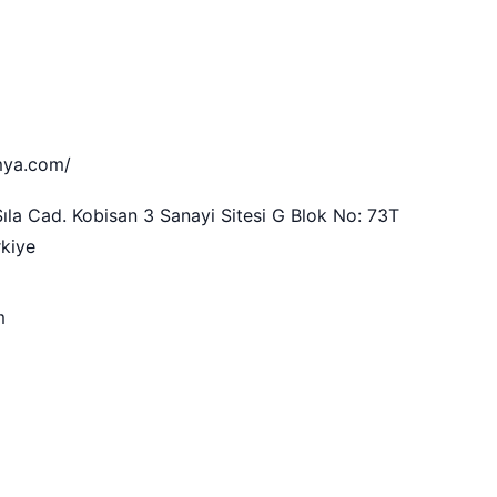
mya.com/
la Cad. Kobisan 3 Sanayi Sitesi G Blok No: 73T
rkiye
m