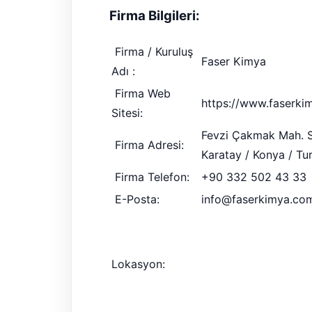
Firma Bilgileri:
Firma / Kuruluş
Faser Kimya
Adı :
Firma Web
https://www.faserki
Sitesi:
Fevzi Çakmak Mah. Sı
Firma Adresi:
Karatay / Konya / Tu
Firma Telefon:
+90 332 502 43 33
E-Posta:
info@faserkimya.co
Lokasyon: