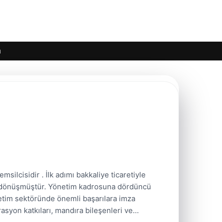
ı
msilcisidir . İlk adımı bakkaliye ticaretiyle
ine dönüşmüştür. Yönetim kadrosuna dördüncü
üretim sektöründe önemli başarılara imza
rasyon katkıları, mandıra bileşenleri ve…