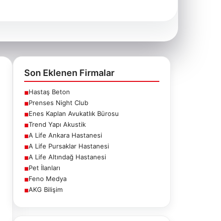
Son Eklenen Firmalar
Hastaş Beton
■
Prenses Night Club
■
Enes Kaplan Avukatlık Bürosu
■
Trend Yapı Akustik
■
A Life Ankara Hastanesi
■
A Life Pursaklar Hastanesi
■
A Life Altındağ Hastanesi
■
Pet İlanları
■
Feno Medya
■
AKG Bilişim
■