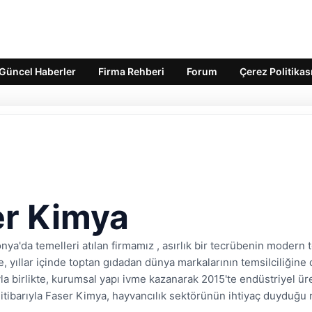
Güncel Haberler
Firma Rehberi
Forum
Çerez Politikas
er Kimya
nya'da temelleri atılan firmamız , asırlık bir tecrübenin modern te
ye, yıllar içinde toptan gıdadan dünya markalarının temsilciliğ
ıyla birlikte, kurumsal yapı ivme kazanarak 2015'te endüstriyel 
 itibarıyla Faser Kimya, hayvancılık sektörünün ihtiyaç duyduğu 