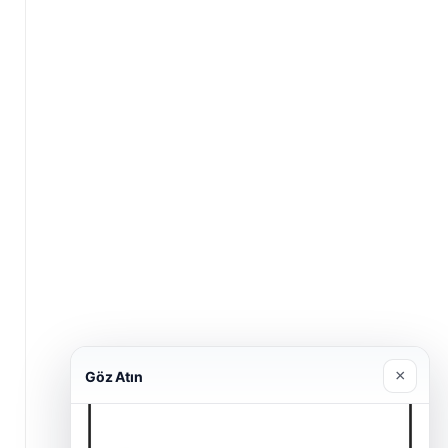
×
Göz Atın