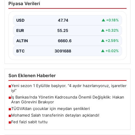
Piyasa Verileri
Önemli Değişiklik: Hakan Aran Görevini
Bırakıyor
USD
47.74
▲ +0.18%
Türkiye’nin köklü finans kuruluşlarından İş Bankası’nda
üst düzey bir görev değişikliği yaşandı. Bankanın
EUR
55.25
▲ +0.32%
Genel…
ALTIN
6660.6
▲ +2.59%
BTC
3091688
▲ +0.02%
Son Eklenen Haberler
Yeni sezon 1 Eylül’de başlıyor. “4 aydır hazırlanıyoruz, işaretler
■
iyi”
İş Bankası’nda Yönetim Kadrosunda Önemli Değişiklik: Hakan
■
Aran Görevini Bırakıyor
TÜGVA’dan çocuklar için meydan şenlikleri
■
Mohamed Salah transferinin detayları açıklandı!
■
Fed faizi sabit tuttu
■