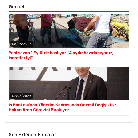
Güncel
08/08/2026
Yeni sezon 1 Eylül’de başlıyor. “4 aydır hazırlanıyoruz,
işaretler iyi”
07/08/2026
İş Bankası’nda Yönetim Kadrosunda Önemli Değişiklik:
Hakan Aran Görevini Bırakıyor
Son Eklenen Firmalar