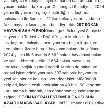
Osmangazi Belediyesi, aynı zamanda can dostlarının
yaşam hakkını da koruyor. Osmangazi Belediyesi, 2024
yılının ilk yarısında gerçekleştirdiği kısırlaştırma
çalışmaları ile Bursa’nın 17 ilçe belediyesi arasında en
fazla hayvanı kısırlaştıran belediye oldu.
297 SOKAK
HAYVANI SAHİPLENDİ
Osmangazi Belediyesi Sahipsiz
Hayvanları Tedavi ve Doğal Yaşam Merkezi’nde
kısırlaştırma çalışmalarının yanı sıra başta köpek ve
kedi olmak üzere birçok hayvanın bakımı da sağlandı.
2024 yılının ilk 6 ayında 6.562 sokak hayvanına bakım
ve sağlık hizmeti verildi. 1.664 sokak hayvanına
koruyucu sağlık hizmeti verildi. Merkezde bakım ve
tedavi işlemlerinin yanı sıra 297 sahipsiz hayvan da
yeni sahiplerine kavuştu. Veteriner İşleri Müdürlüğü
ekipleri, ilçenin çeşitli noktalarına 40 bin 150 kilogram
kuru mama bırakarak, can dostlarının aç kalmamasını
sağladı.
“ETKİN NÖTRALLEŞTİRME İLE NÜFUSUN
AZALTILMASINI SAĞLAYABİLİRİZ”
Osmangazi Belediye