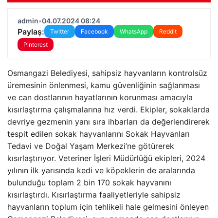
admin
•
04.07.2024 08:24
Paylaş:
Twitter
Facebook
WhatsApp
Reddit
Pinterest
Osmangazi Belediyesi, sahipsiz hayvanların kontrolsüz
üremesinin önlenmesi, kamu güvenliğinin sağlanması
ve can dostlarının hayatlarının korunması amacıyla
kısırlaştırma çalışmalarına hız verdi. Ekipler, sokaklarda
devriye gezmenin yanı sıra ihbarları da değerlendirerek
tespit edilen sokak hayvanlarını Sokak Hayvanları
Tedavi ve Doğal Yaşam Merkezi’ne götürerek
kısırlaştırıyor. Veteriner İşleri Müdürlüğü ekipleri, 2024
yılının ilk yarısında kedi ve köpeklerin de aralarında
bulunduğu toplam 2 bin 170 sokak hayvanını
kısırlaştırdı. Kısırlaştırma faaliyetleriyle sahipsiz
hayvanların toplum için tehlikeli hale gelmesini önleyen