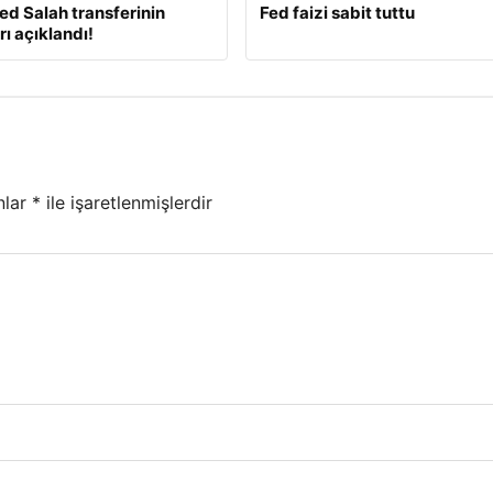
 Salah transferinin
Fed faizi sabit tuttu
rı açıklandı!
nlar
*
ile işaretlenmişlerdir