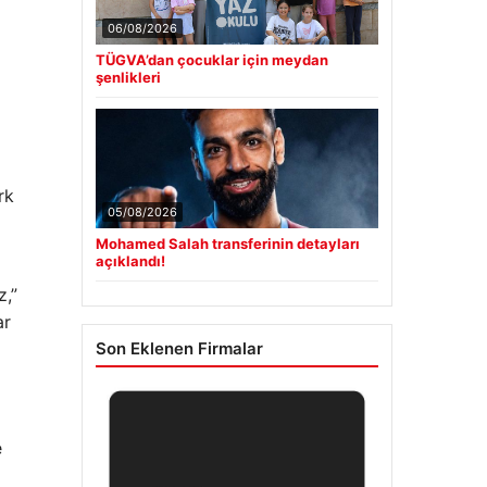
06/08/2026
TÜGVA’dan çocuklar için meydan
şenlikleri
rk
05/08/2026
Mohamed Salah transferinin detayları
açıklandı!
z,”
ar
Son Eklenen Firmalar
e