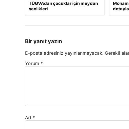
TÜGVA’dan çocuklar için meydan
Mohamed
şenlikleri
detayla
Bir yanıt yazın
E-posta adresiniz yayınlanmayacak.
Gerekli ala
Yorum
*
Ad
*