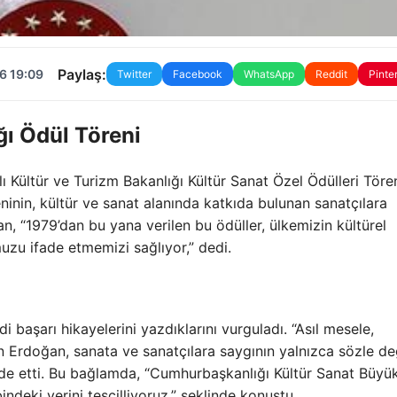
Paylaş:
6 19:09
Twitter
Facebook
WhatsApp
Reddit
Pinte
ğı Ödül Töreni
Kültür ve Turizm Bakanlığı Kültür Sanat Özel Ödülleri Töre
ninin, kültür ve sanat alanında katkıda bulunan sanatçılara
, “1979’dan bu yana verilen bu ödüller, ülkemizin kültürel
zu ifade etmemizi sağlıyor,” dedi.
 başarı hikayelerini yazdıklarını vurguladı. “Asıl mesele,
n Erdoğan, sanata ve sanatçılara saygının yalnızca sözle değ
de etti. Bu bağlamda, “Cumhurbaşkanlığı Kültür Sanat Büyü
bindeki yerini tescilliyoruz,” şeklinde konuştu.