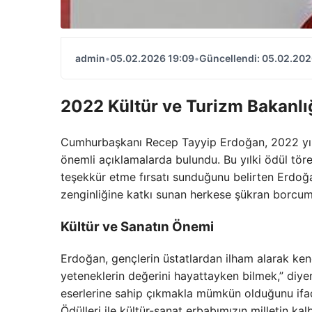
admin
•
05.02.2026 19:09
•
Güncellendi: 05.02.202
2022 Kültür ve Turizm Bakanlı
Cumhurbaşkanı Recep Tayyip Erdoğan, 2022 yılı 
önemli açıklamalarda bulundu. Bu yılki ödül töre
teşekkür etme fırsatı sunduğunu belirten Erdoğan
zenginliğine katkı sunan herkese şükran borcumu
Kültür ve Sanatın Önemi
Erdoğan, gençlerin üstatlardan ilham alarak kendi
yeteneklerin değerini hayattayken bilmek,” diye
eserlerine sahip çıkmakla mümkün olduğunu ifa
Ödülleri ile kültür-sanat erbabımızın milletin kal