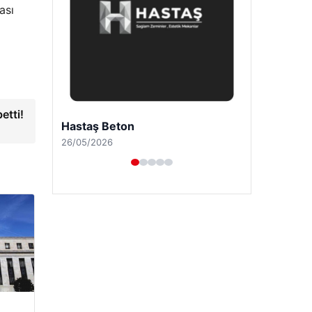
ası
etti!
Prenses Night Club
29/04/2026