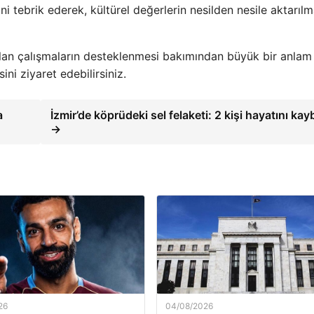
 tebrik ederek, kültürel değerlerin nesilden nesile aktarılm
pılan çalışmaların desteklenmesi bakımından büyük bir anlam
ini ziyaret edebilirsiniz.
a
İzmir’de köprüdeki sel felaketi: 2 kişi hayatını kayb
→
26
04/08/2026