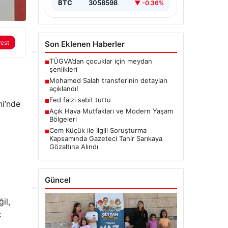
BTC
3058598
▼ -0.36%
rest
Son Eklenen Haberler
TÜGVA’dan çocuklar için meydan
■
şenlikleri
Mohamed Salah transferinin detayları
■
açıklandı!
Fed faizi sabit tuttu
■
ni’nde
Açık Hava Mutfakları ve Modern Yaşam
■
Bölgeleri
Cem Küçük ile İlgili Soruşturma
■
Kapsamında Gazeteci Tahir Sarıkaya
Gözaltına Alındı
Güncel
il,
k