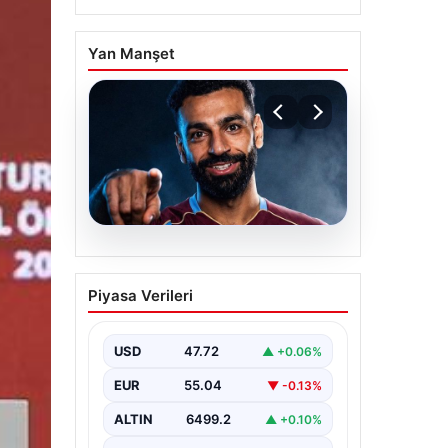
Yan Manşet
05.08.2026
Mohamed Salah
Piyasa Verileri
transferinin detayları
açıklandı!
USD
47.72
▲ +0.06%
EUR
55.04
▼ -0.13%
ALTIN
6499.2
▲ +0.10%