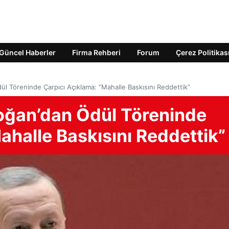
Güncel Haberler
Firma Rehberi
Forum
Çerez Politikas
 Töreninde Çarpıcı Açıklama: “Mahalle Baskısını Reddettik”
ğan’dan Ödül Töreninde
ahalle Baskısını Reddettik”