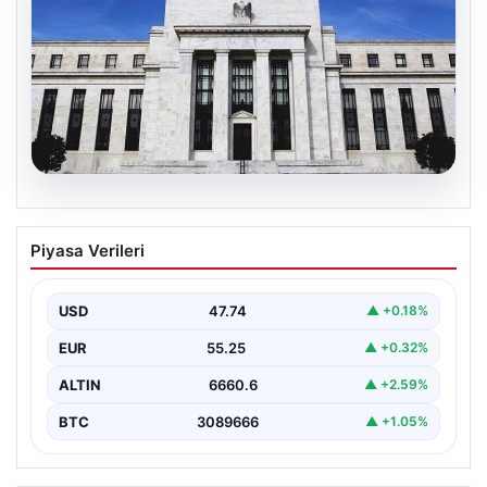
04.08.2026
Fed faizi sabit tuttu
Piyasa Verileri
USD
47.74
▲ +0.18%
EUR
55.25
▲ +0.32%
ALTIN
6660.6
▲ +2.59%
BTC
3089666
▲ +1.05%