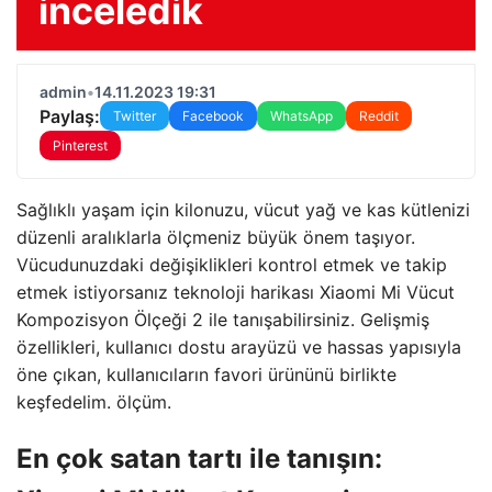
inceledik
admin
•
14.11.2023 19:31
Paylaş:
Twitter
Facebook
WhatsApp
Reddit
Pinterest
Sağlıklı yaşam için kilonuzu, vücut yağ ve kas kütlenizi
düzenli aralıklarla ölçmeniz büyük önem taşıyor.
Vücudunuzdaki değişiklikleri kontrol etmek ve takip
etmek istiyorsanız teknoloji harikası Xiaomi Mi Vücut
Kompozisyon Ölçeği 2 ile tanışabilirsiniz. Gelişmiş
özellikleri, kullanıcı dostu arayüzü ve hassas yapısıyla
öne çıkan, kullanıcıların favori ürününü birlikte
keşfedelim. ölçüm.
En çok satan tartı ile tanışın: