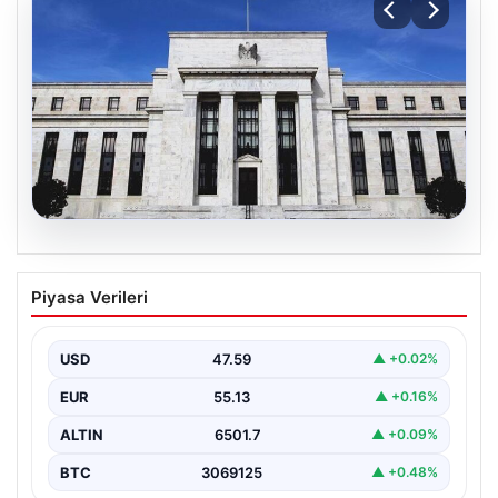
04.08.2026
Fed faizi sabit tuttu
Piyasa Verileri
USD
47.59
▲ +0.02%
EUR
55.13
▲ +0.16%
ALTIN
6501.7
▲ +0.09%
BTC
3069125
▲ +0.48%