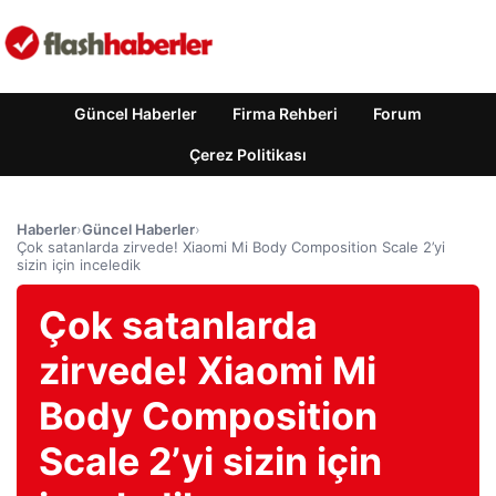
Güncel Haberler
Firma Rehberi
Forum
Çerez Politikası
Haberler
›
Güncel Haberler
›
Çok satanlarda zirvede! Xiaomi Mi Body Composition Scale 2’yi
sizin için inceledik
Çok satanlarda
zirvede! Xiaomi Mi
Body Composition
Scale 2’yi sizin için