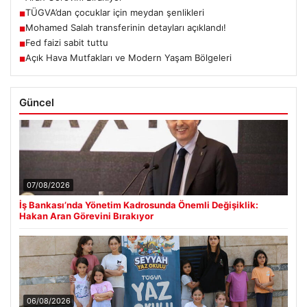
TÜGVA’dan çocuklar için meydan şenlikleri
■
Mohamed Salah transferinin detayları açıklandı!
■
Fed faizi sabit tuttu
■
Açık Hava Mutfakları ve Modern Yaşam Bölgeleri
■
Güncel
07/08/2026
İş Bankası’nda Yönetim Kadrosunda Önemli Değişiklik:
Hakan Aran Görevini Bırakıyor
06/08/2026