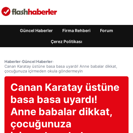
Güncel Haberler
Firma Rehberi
Forum
Çerez Politikası
Haberler
›
Güncel Haberler
›
Canan Karatay üstüne basa basa uyardı! Anne babalar dikkat,
çocuğunuza içirmeden okula göndermeyin
Canan Karatay üstüne
basa basa uyardı!
Anne babalar dikkat,
çocuğunuza