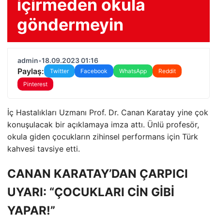
içirmeden okula
göndermeyin
admin
•
18.09.2023 01:16
Paylaş:
Twitter
Facebook
WhatsApp
Reddit
Pinterest
İç Hastalıkları Uzmanı Prof. Dr. Canan Karatay yine çok
konuşulacak bir açıklamaya imza attı. Ünlü profesör,
okula giden çocukların zihinsel performans için Türk
kahvesi tavsiye etti.
CANAN KARATAY’DAN ÇARPICI
UYARI: “ÇOCUKLARI CİN GİBİ
YAPAR!”