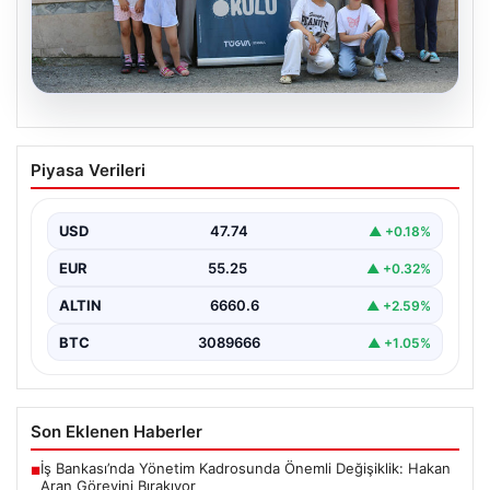
06.08.2026
TÜGVA’dan çocuklar için meydan
Piyasa Verileri
şenlikleri
USD
47.74
▲ +0.18%
EUR
55.25
▲ +0.32%
ALTIN
6660.6
▲ +2.59%
BTC
3089666
▲ +1.05%
Son Eklenen Haberler
İş Bankası’nda Yönetim Kadrosunda Önemli Değişiklik: Hakan
■
Aran Görevini Bırakıyor