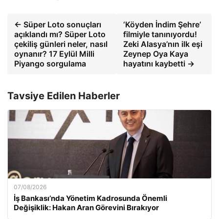
← Süper Loto sonuçları
‘Köyden İndim Şehre’
açıklandı mı? Süper Loto
filmiyle tanınıyordu!
çekiliş günleri neler, nasıl
Zeki Alasya’nın ilk eşi
oynanır? 17 Eylül Milli
Zeynep Oya Kaya
Piyango sorgulama
hayatını kaybetti →
Tavsiye Edilen Haberler
07/08/2026
İş Bankası’nda Yönetim Kadrosunda Önemli
Değişiklik: Hakan Aran Görevini Bırakıyor