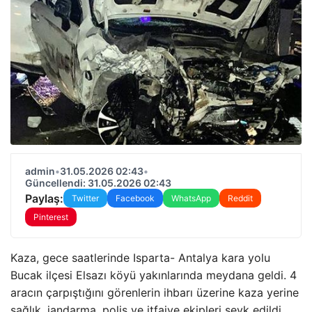
admin
•
31.05.2026 02:43
•
Güncellendi: 31.05.2026 02:43
Paylaş:
Twitter
Facebook
WhatsApp
Reddit
Pinterest
Kaza, gece saatlerinde Isparta- Antalya kara yolu
Bucak ilçesi Elsazı köyü yakınlarında meydana geldi. 4
aracın çarpıştığını görenlerin ihbarı üzerine kaza yerine
sağlık, jandarma, polis ve itfaiye ekipleri sevk edildi.