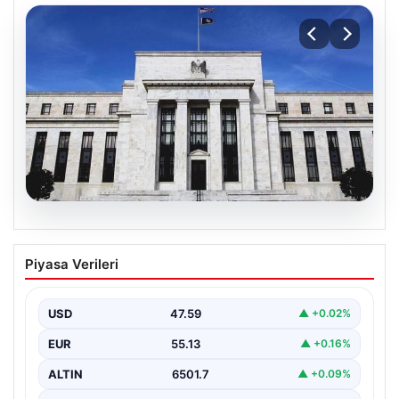
04.08.2026
Fed faizi sabit tuttu
Piyasa Verileri
USD
47.59
▲ +0.02%
EUR
55.13
▲ +0.16%
ALTIN
6501.7
▲ +0.09%