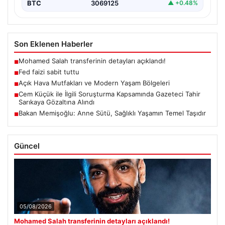
BTC
3069125
▲ +0.48%
Son Eklenen Haberler
Mohamed Salah transferinin detayları açıklandı!
■
Fed faizi sabit tuttu
■
Açık Hava Mutfakları ve Modern Yaşam Bölgeleri
■
Cem Küçük ile İlgili Soruşturma Kapsamında Gazeteci Tahir
■
Sarıkaya Gözaltına Alındı
Bakan Memişoğlu: Anne Sütü, Sağlıklı Yaşamın Temel Taşıdır
■
Güncel
05/08/2026
Mohamed Salah transferinin detayları açıklandı!