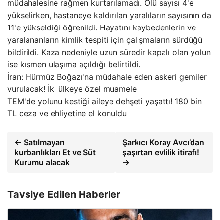
müdahalesine rağmen kurtarılamadı. Ölü sayısı 4'e
yükselirken, hastaneye kaldırılan yaralıların sayısının da
11'e yükseldiği öğrenildi. Hayatını kaybedenlerin ve
yaralananların kimlik tespiti için çalışmaların sürdüğü
bildirildi. Kaza nedeniyle uzun süredir kapalı olan yolun
ise kısmen ulaşıma açıldığı belirtildi.
İran: Hürmüz Boğazı'na müdahale eden askeri gemiler
vurulacak! İki ülkeye özel muamele
TEM'de yolunu kestiği aileye dehşeti yaşattı! 180 bin
TL ceza ve ehliyetine el konuldu
← Satılmayan
Şarkıcı Koray Avcı’dan
kurbanlıkları Et ve Süt
şaşırtan evlilik itirafı!
Kurumu alacak
→
Tavsiye Edilen Haberler