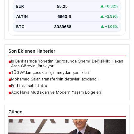
EUR
55.25
▲ +0.32%
ALTIN
6660.6
▲ +2.59%
BTC
3089666
▲ +1.05%
Son Eklenen Haberler
İş Bankası’nda Yönetim Kadrosunda Önemli Değişiklik: Hakan
■
Aran Görevini Bırakıyor
TÜGVA’dan çocuklar için meydan şenlikleri
■
Mohamed Salah transferinin detayları açıklandı!
■
Fed faizi sabit tuttu
■
Açık Hava Mutfakları ve Modern Yaşam Bölgeleri
■
Güncel