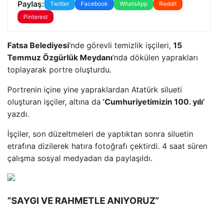
Paylaş:
Twitter
Facebook
WhatsApp
Reddit
Pinterest
Fatsa Belediyesi
‘nde görevli temizlik işçileri,
15
Temmuz Özgürlük Meydanı
‘nda dökülen yaprakları
toplayarak portre oluşturdu.
Portrenin içine yine yapraklardan Atatürk silueti
oluşturan işçiler, altına da
‘Cumhuriyetimizin 100. yılı’
yazdı.
İşçiler, son düzeltmeleri de yaptıktan sonra siluetin
etrafına dizilerek hatıra fotoğrafı çektirdi. 4 saat süren
çalışma sosyal medyadan da paylaşıldı.
“SAYGI VE RAHMETLE ANIYORUZ”