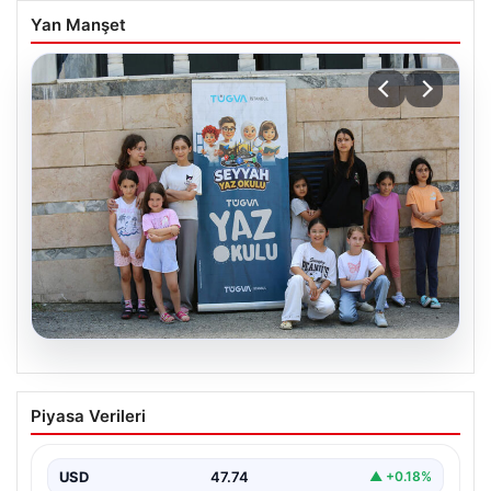
Yan Manşet
06.08.2026
TÜGVA’dan çocuklar için meydan
Piyasa Verileri
şenlikleri
USD
47.74
▲ +0.18%