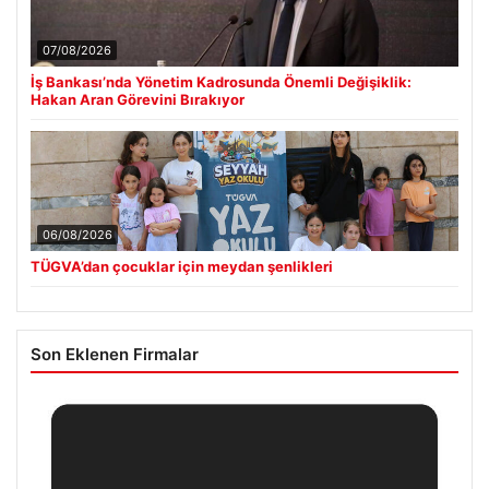
07/08/2026
İş Bankası’nda Yönetim Kadrosunda Önemli Değişiklik:
Hakan Aran Görevini Bırakıyor
06/08/2026
TÜGVA’dan çocuklar için meydan şenlikleri
Son Eklenen Firmalar