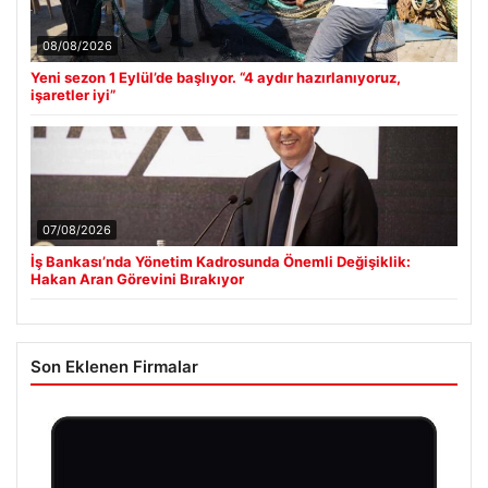
08/08/2026
Yeni sezon 1 Eylül’de başlıyor. “4 aydır hazırlanıyoruz,
işaretler iyi”
07/08/2026
İş Bankası’nda Yönetim Kadrosunda Önemli Değişiklik:
Hakan Aran Görevini Bırakıyor
Son Eklenen Firmalar