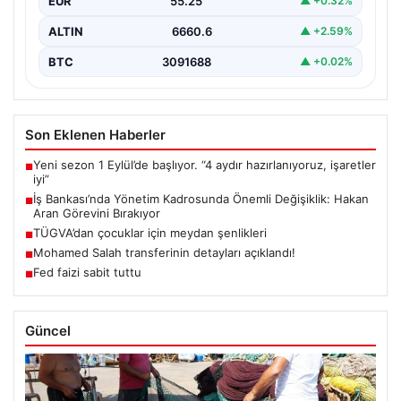
EUR
55.25
▲ +0.32%
Genel…
ALTIN
6660.6
▲ +2.59%
BTC
3091688
▲ +0.02%
Son Eklenen Haberler
Yeni sezon 1 Eylül’de başlıyor. “4 aydır hazırlanıyoruz, işaretler
■
iyi”
İş Bankası’nda Yönetim Kadrosunda Önemli Değişiklik: Hakan
■
Aran Görevini Bırakıyor
TÜGVA’dan çocuklar için meydan şenlikleri
■
Mohamed Salah transferinin detayları açıklandı!
■
Fed faizi sabit tuttu
■
Güncel