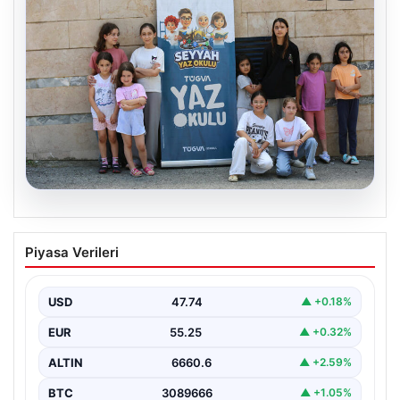
06.08.2026
TÜGVA’dan çocuklar için meydan
Piyasa Verileri
şenlikleri
USD
47.74
▲ +0.18%
EUR
55.25
▲ +0.32%
ALTIN
6660.6
▲ +2.59%
BTC
3089666
▲ +1.05%