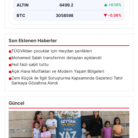
ALTIN
6499.2
▲ +0.10%
BTC
3058598
▼ -0.36%
Son Eklenen Haberler
TÜGVA’dan çocuklar için meydan şenlikleri
■
Mohamed Salah transferinin detayları açıklandı!
■
Fed faizi sabit tuttu
■
Açık Hava Mutfakları ve Modern Yaşam Bölgeleri
■
Cem Küçük ile İlgili Soruşturma Kapsamında Gazeteci Tahir
■
Sarıkaya Gözaltına Alındı
Güncel