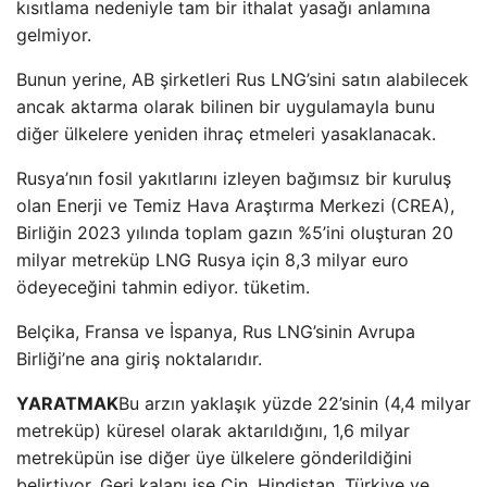
kısıtlama nedeniyle tam bir ithalat yasağı anlamına
gelmiyor.
Bunun yerine, AB şirketleri Rus LNG’sini satın alabilecek
ancak aktarma olarak bilinen bir uygulamayla bunu
diğer ülkelere yeniden ihraç etmeleri yasaklanacak.
Rusya’nın fosil yakıtlarını izleyen bağımsız bir kuruluş
olan Enerji ve Temiz Hava Araştırma Merkezi (CREA),
Birliğin 2023 yılında toplam gazın %5’ini oluşturan 20
milyar metreküp LNG Rusya için 8,3 milyar euro
ödeyeceğini tahmin ediyor. tüketim.
Belçika, Fransa ve İspanya, Rus LNG’sinin Avrupa
Birliği’ne ana giriş noktalarıdır.
YARATMAK
Bu arzın yaklaşık yüzde 22’sinin (4,4 milyar
metreküp) küresel olarak aktarıldığını, 1,6 milyar
metreküpün ise diğer üye ülkelere gönderildiğini
belirtiyor. Geri kalanı ise Çin, Hindistan, Türkiye ve