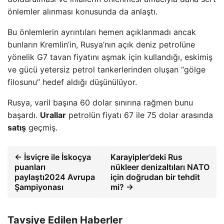
önlemler alınması konusunda da anlaştı.
Bu önlemlerin ayrıntıları hemen açıklanmadı ancak
bunların Kremlin’in, Rusya’nın açık deniz petrolüne
yönelik G7 tavan fiyatını aşmak için kullandığı, eskimiş
ve gücü yetersiz petrol tankerlerinden oluşan “gölge
filosunu” hedef aldığı düşünülüyor.
Rusya, varil başına 60 dolar sınırına rağmen bunu
başardı.
Urallar
petrolün fiyatı 67 ile 75 dolar arasında
satış
geçmiş.
← İsviçre ile İskoçya
Karayipler’deki Rus
puanları
nükleer denizaltıları NATO
paylaştı2024 Avrupa
için doğrudan bir tehdit
Şampiyonası
mi? →
Tavsiye Edilen Haberler