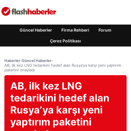
Güncel Haberler
Firma Rehberi
Forum
Çerez Politikası
Haberler
›
Güncel Haberler
›
AB, ilk kez LNG tedarikini hedef alan Rusya’ya karşı yeni yaptırım
paketini onayladı
AB, ilk kez LNG
tedarikini hedef alan
Rusya’ya karşı yeni
yaptırım paketini