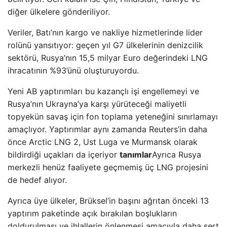
diğer ülkelere gönderiliyor.
Veriler, Batı’nın kargo ve nakliye hizmetlerinde lider
rolünü yansıtıyor: geçen yıl G7 ülkelerinin denizcilik
sektörü, Rusya’nın 15,5 milyar Euro değerindeki LNG
ihracatının %93’ünü oluşturuyordu.
Yeni AB yaptırımları bu kazançlı işi engellemeyi ve
Rusya’nın Ukrayna’ya karşı yürüteceği maliyetli
topyekün savaş için fon toplama yeteneğini sınırlamayı
amaçlıyor. Yaptırımlar aynı zamanda Reuters’in daha
önce Arctic LNG 2, Ust Luga ve Murmansk olarak
bildirdiği uçakları da içeriyor
tanımlar
Ayrıca Rusya
merkezli henüz faaliyete geçmemiş üç LNG projesini
de hedef alıyor.
Ayrıca üye ülkeler, Brüksel’in başını ağrıtan önceki 13
yaptırım paketinde açık bırakılan boşlukların
doldurulması ve ihlallerin önlenmesi amacıyla daha sert