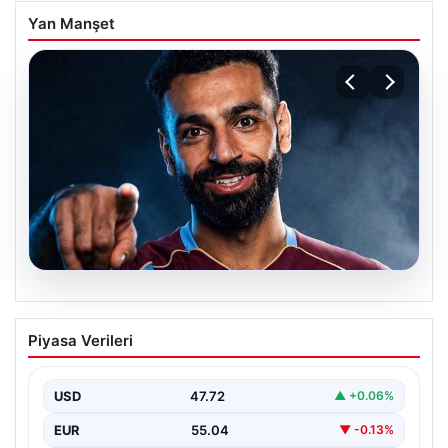
Yan Manşet
05.08.2026
Mohamed Salah transferinin detayları
Piyasa Verileri
açıklandı!
USD
47.72
▲ +0.06%
EUR
55.04
▼ -0.13%