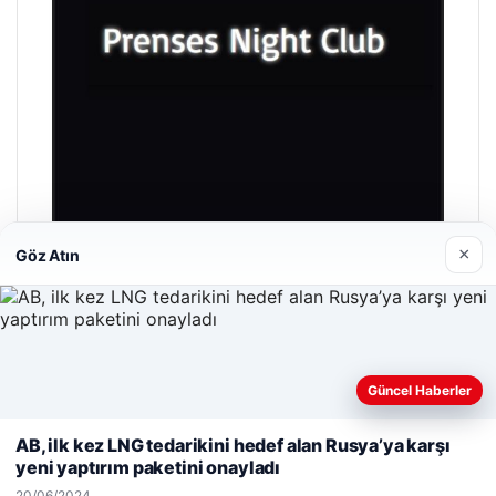
×
Göz Atın
Prenses Night Club
29/04/2026
Güncel Haberler
Web sitemizi nasıl kullandığınızı daha iyi anlayabilmek,
deneyiminizi kişiselleştirmek ve geliştirmek amacıyla çerezler
AB, ilk kez LNG tedarikini hedef alan Rusya’ya karşı
kullanıyoruz.
Çerez Politikamız
yeni yaptırım paketini onayladı
Reddet
Kabul Et
© 2026 Flash Haberler
20/06/2024