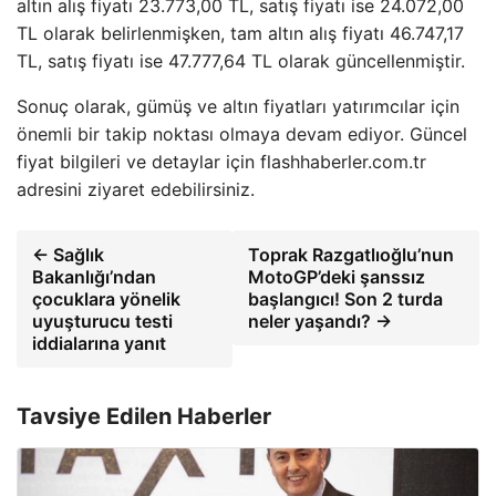
altın alış fiyatı 23.773,00 TL, satış fiyatı ise 24.072,00
TL olarak belirlenmişken, tam altın alış fiyatı 46.747,17
TL, satış fiyatı ise 47.777,64 TL olarak güncellenmiştir.
Sonuç olarak, gümüş ve altın fiyatları yatırımcılar için
önemli bir takip noktası olmaya devam ediyor. Güncel
fiyat bilgileri ve detaylar için flashhaberler.com.tr
adresini ziyaret edebilirsiniz.
← Sağlık
Toprak Razgatlıoğlu’nun
Bakanlığı’ndan
MotoGP’deki şanssız
çocuklara yönelik
başlangıcı! Son 2 turda
uyuşturucu testi
neler yaşandı? →
iddialarına yanıt
Tavsiye Edilen Haberler