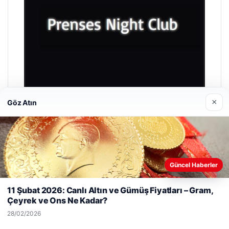
×
Göz Atın
Prenses Night Club
29/04/2026
Güncel Haberler
Web sitemizi nasıl kullandığınızı daha iyi anlayabilmek,
deneyiminizi kişiselleştirmek ve geliştirmek amacıyla çerezler
11 Şubat 2026: Canlı Altın ve Gümüş Fiyatları – Gram,
kullanıyoruz.
Çerez Politikamız
Çeyrek ve Ons Ne Kadar?
Reddet
Kabul Et
28/02/2026