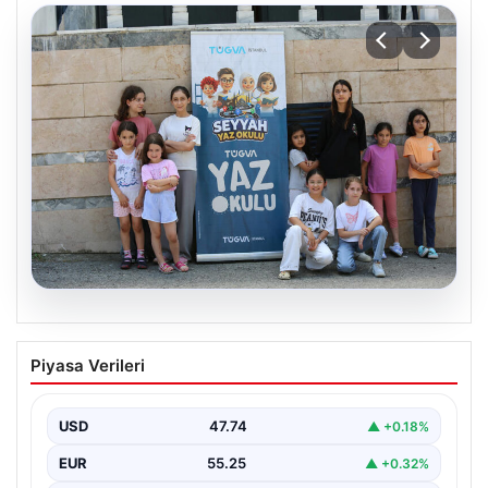
06.08.2026
TÜGVA’dan çocuklar için meydan
Piyasa Verileri
şenlikleri
USD
47.74
▲ +0.18%
EUR
55.25
▲ +0.32%