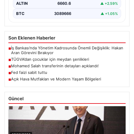
ALTIN
6660.6
▲ +2.59%
BTC
3089666
▲ +1.05%
Son Eklenen Haberler
İş Bankası’nda Yönetim Kadrosunda Önemli Değişiklik: Hakan
■
Aran Görevini Bırakıyor
TÜGVA’dan çocuklar için meydan şenlikleri
■
Mohamed Salah transferinin detayları açıklandı!
■
Fed faizi sabit tuttu
■
Açık Hava Mutfakları ve Modern Yaşam Bölgeleri
■
Güncel