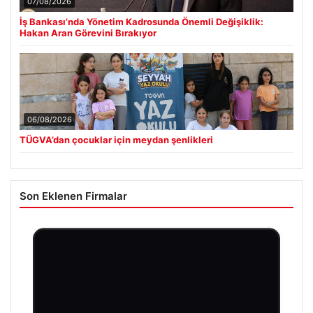
07/08/2026
İş Bankası’nda Yönetim Kadrosunda Önemli Değişiklik:
Hakan Aran Görevini Bırakıyor
06/08/2026
TÜGVA’dan çocuklar için meydan şenlikleri
Son Eklenen Firmalar